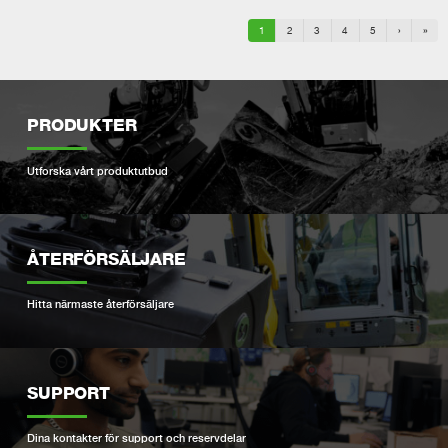
1
2
3
4
5
›
»
PRODUKTER
Utforska vårt produktutbud
ÅTERFÖRSÄLJARE
Hitta närmaste återförsäljare
SUPPORT
Dina kontakter för support och reservdelar