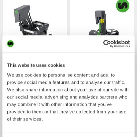
XTR7
X07
This website uses cookies
Tiltrotator
Tiltrotator
4-7
ton
5-7
ton
We use cookies to personalise content and ads, to
provide social media features and to analyse our traffic.
We also share information about your use of our site with
our social media, advertising and analytics partners who
may combine it with other information that you’ve
provided to them or that they’ve collected from your use
of their services.