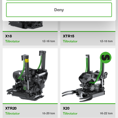
Deny
X18
XTR15
Tiltrotator
Tiltrotator
12-16
ton
12-15
ton
XTR20
X20
Tiltrotator
Tiltrotator
15-20
ton
16-22
ton