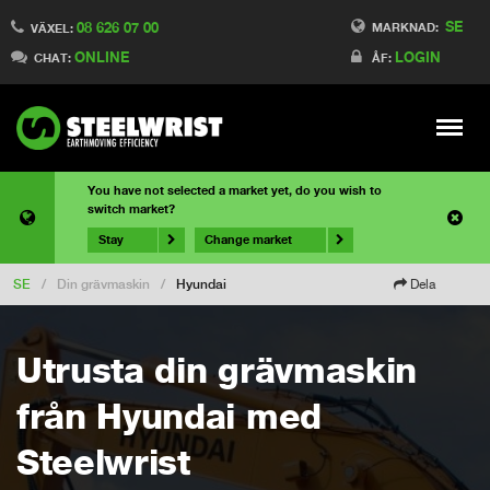
SE
08 626 07 00
MARKNAD:
VÄXEL:
ONLINE
LOGIN
CHAT:
ÅF:
Meny
You have not selected a market yet, do you wish to
switch market?
Stay
Change market
SE
/
Din grävmaskin
/
Hyundai
Dela
Utrusta din grävmaskin
från Hyundai med
Steelwrist