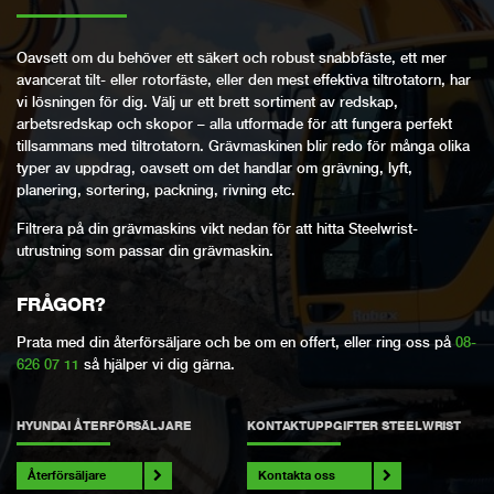
Oavsett om du behöver ett säkert och robust snabbfäste, ett mer
avancerat tilt- eller rotorfäste, eller den mest effektiva tiltrotatorn, har
vi lösningen för dig. Välj ur ett brett sortiment av redskap,
arbetsredskap och skopor – alla utformade för att fungera perfekt
tillsammans med tiltrotatorn. Grävmaskinen blir redo för många olika
typer av uppdrag, oavsett om det handlar om grävning, lyft,
planering, sortering, packning, rivning etc.
Filtrera på din grävmaskins vikt nedan för att hitta Steelwrist-
utrustning som passar din grävmaskin.
FRÅGOR?
Prata med din återförsäljare och be om en offert, eller ring oss på
08-
626 07 11
så hjälper vi dig gärna.
HYUNDAI ÅTERFÖRSÄLJARE
KONTAKTUPPGIFTER STEELWRIST
Återförsäljare
Kontakta oss