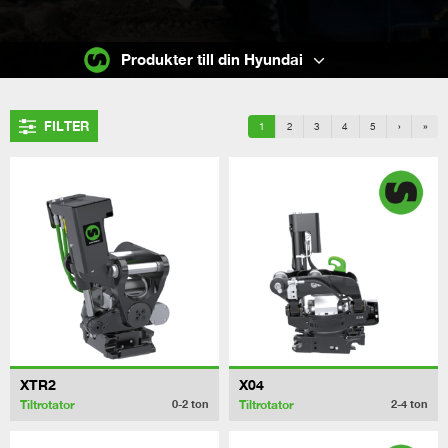
Produkter till din Hyundai
FILTER
1
2
3
4
5
›
»
XTR2
X04
Tiltrotator
Tiltrotator
0-2
ton
2-4
ton