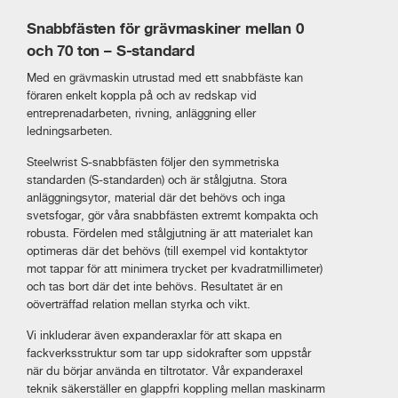
Snabbfästen för grävmaskiner mellan 0
och 70 ton – S-standard
Med en grävmaskin utrustad med ett snabbfäste kan
föraren enkelt koppla på och av redskap vid
entreprenadarbeten, rivning, anläggning eller
ledningsarbeten.
Steelwrist S-snabbfästen följer den symmetriska
standarden (S-standarden) och är stålgjutna. Stora
anläggningsytor, material där det behövs och inga
svetsfogar, gör våra snabbfästen extremt kompakta och
robusta. Fördelen med stålgjutning är att materialet kan
optimeras där det behövs (till exempel vid kontaktytor
mot tappar för att minimera trycket per kvadratmillimeter)
och tas bort där det inte behövs. Resultatet är en
oöverträffad relation mellan styrka och vikt.
Vi inkluderar även expanderaxlar för att skapa en
fackverksstruktur som tar upp sidokrafter som uppstår
när du börjar använda en tiltrotator. Vår expanderaxel
teknik säkerställer en glappfri koppling mellan maskinarm