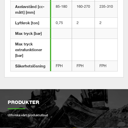
Axelavstånd [cc-
85-180
160-270
235-310
22
mått] [mm]
Lyftkrok [ton]
0,75
2
2
3
Max tryck [bar]	
Max tryck 
extrafunktioner 
[bar]
Säkerhetslösning
FPH
FPH
FPH
FP
PRODUKTER
Utforska vårt produktutbud