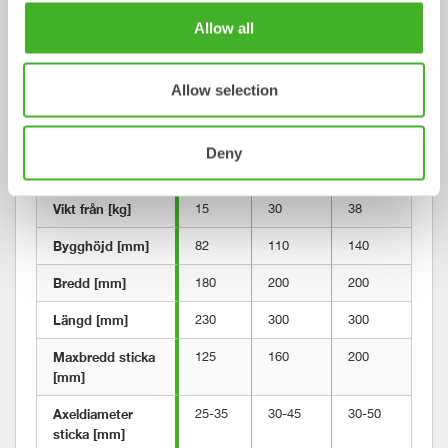
Metric
Imperial
Allow all
Snabbfäste
S30
S40
S40 W
S4
Allow selection
Maskinvikt [ton]
0-2
2-6
2-6
5-1
Max 
Deny
brytmoment 
[kNm]
Vikt från [kg]
15
30
38
70
Bygghöjd [mm]
82
110
140
12
Bredd [mm]
180
200
200
29
Längd [mm]
230
300
300
43
Maxbredd sticka 
125
160
200
22
[mm]
Axeldiameter 
25-35
30-45
30-50
45-
sticka [mm]	