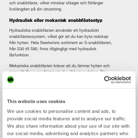
och snabbfäste, vilket minskar slitaget och förlänger
livslängden på din utrustning.
Hydraulisk eller mekanisk snabbfästestyp
Hydrauliska snabbfästen använder ett hydrauliskt
snabbfästessystem, vilket gör att du kan byta redskap
från hytten. Hela Steelwrists sortiment av S-snabbfästen,
från S30 till S90, finns tillgängligt med hydraulisk
låsfunktion.
Mekaniska snabbfästen kräver att du lämnar hytten och
manuellt låser upp fästet när du vill byta redskap. De
används främst på små, kompakta grävmaskiner, och
Steelwrist erbjuder en mekanisk version av de två minsta
snabbfästestorlekarna, S30 och S40.
This website uses cookies
Säkerhetslösningar som fungerar med alla
typer av grävmaskiner
We use cookies to personalise content and ads, to
provide social media features and to analyse our traffic.
Steelwrists maskinfästen och tiltrotatorfästen levereras
med antingen LockSense, Front Pin Lock eller Front Pin
We also share information about your use of our site with
Hook – maskinoberoende
säkerhetslösningar
som
our social media, advertising and analytics partners who
fungerar på alla typer av grävmaskiner, oavsett om de är