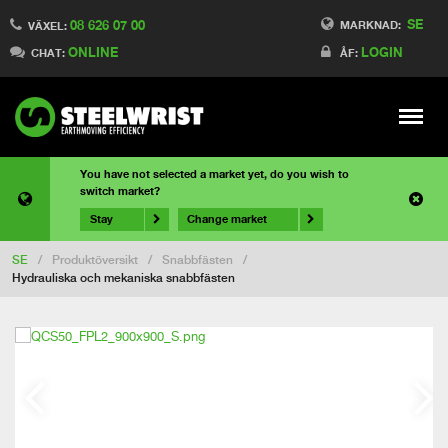
SE
08 626 07 00
MARKNAD:
VÄXEL:
ONLINE
LOGIN
CHAT:
ÅF:
Meny
You have not selected a market yet, do you wish to
switch market?
Stay
Change market
SE
/
Produktöversikt
/
Snabbfästen
/
Hydrauliska och mekaniska snabbfästen