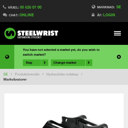
SE
08 626 07 00
MARKNAD:
VÄXEL:
ONLINE
LOGIN
CHAT:
ÅF:
Meny
You have not selected a market yet, do you wish to
switch market?
Stay
Change market
SE
/
Produktöversikt
/
Hydrauliska redskap
/
Markvibratorer