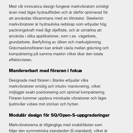
Med vår innovativa design fungerar markvibratorn smidigt
även med lägre hydraulflöden och är därför optimerad för
att användas tillsammans med en tiltrotator. Steelwrist
markvibratorer är hydrauliska redskap som erbjuder hög
packningskraft med lågt oljeflöde, och är utmärkta att
använda i olika applikationer, som t.ex. vägarbete,
grundarbete, återfyllning av diken och markutjämning.
Grävmaskinsföraren kan enkelt växla mellan grävning och
kompaktering på samma maskin vilket ökar den totala
effektiviteten.
Manövrerbart med föraren i fokus
Designade med föraren i åtanke erbjuder våra
markvibratorer smidig och intuitiv manövrering, vilket
möjliggör exakt positionering och optimal kompaktering.
Föraren kommer uppleva minskade vibrationer och lägre
ljudnivåer vidare mot stickan och hytten.
Modulär design för SQ/Open-S-uppgraderingar
Markvibratorerna är tillgängliga med snabbfästen som
följer den symmetriska standarden (S-standard), vilket är