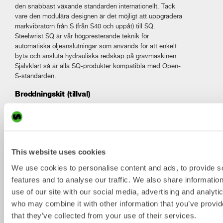
den snabbast växande standarden internationellt. Tack
vare den modulära designen är det möjligt att uppgradera
markvibratorn från S (från S40 och uppåt) till SQ.
Steelwrist SQ är vår högpresterande teknik för
automatiska oljeanslutningar som används för att enkelt
byta och ansluta hydrauliska redskap på grävmaskinen.
Självklart så är alla SQ-produkter kompatibla med Open-
S-standarden.
Breddningskit (tillval)
Breddningskit finns tillgängligt för eftermontage. (2 x 75
mm)
This website uses cookies
Tekniska specificationer
We use cookies to personalise content and ads, to provide s
features and to analyse our traffic. We also share informatio
Metric
Imperial
use of our site with our social media, advertising and analyti
who may combine it with other information that you’ve provid
Markvibratorer
HCX6
HCX8
that they’ve collected from your use of their services.