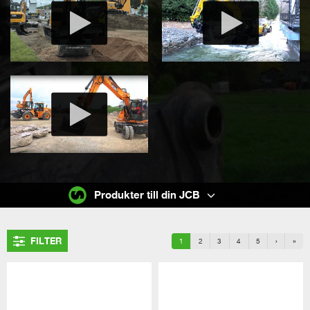
Produkter till din JCB
FILTER
1
2
3
4
5
›
»