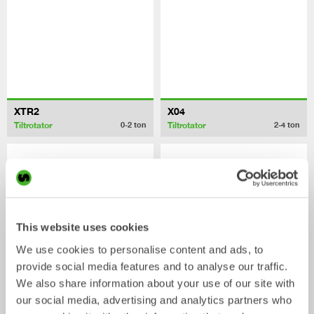
XTR2
X04
Tiltrotator
Tiltrotator
0-2
ton
2-4
ton
This website uses cookies
We use cookies to personalise content and ads, to
provide social media features and to analyse our traffic.
We also share information about your use of our site with
our social media, advertising and analytics partners who
XTR7
X07