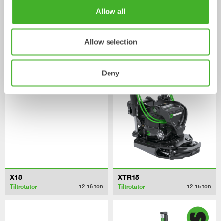
Allow all
X14
XTR13
Allow selection
Tiltrotator
Tiltrotator
10-14
ton
10-13
ton
Deny
X18
XTR15
Tiltrotator
Tiltrotator
12-16
ton
12-15
ton