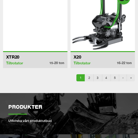
XTR20
X20
Tiltrotator
Tiltrotator
15-20
ton
16-22
ton
1
2
3
4
5
›
»
PRODUKTER
Utforska vårt produktutbud