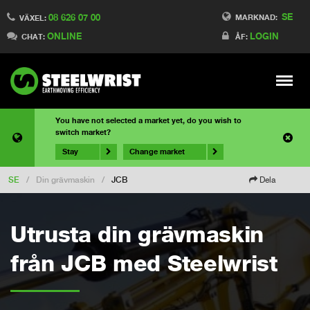
SE
08 626 07 00
MARKNAD:
VÄXEL:
ONLINE
LOGIN
CHAT:
ÅF:
Meny
You have not selected a market yet, do you wish to
switch market?
Stay
Change market
SE
/
Din grävmaskin
/
JCB
Dela
Utrusta din grävmaskin
från JCB med Steelwrist