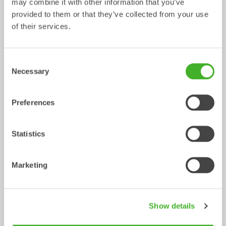
may combine it with other information that you’ve
Tiltrotator
Tiltrotator
4-7
ton
5-7
ton
provided to them or that they’ve collected from your use
of their services.
Consent
Necessary
Selection
Preferences
XTR10
X12
Statistics
Tiltrotator
Tiltrotator
6-10
ton
7-12
ton
Marketing
Show details