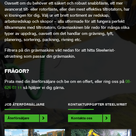
Oavsett om du behöver ett säkert och robust snabbfäste, ett mer
avancerat tilt- eller rotorfäste, eller den mest effektiva tiltrotatorn, har
vi lösningen för dig. Välj ur ett brett sortiment av redskap,
arbetsredskap och skopor – alla utformade för att fungera perfekt
tillsammans med tiltrotatorn. Grävmaskinen blir redo för många olika
typer av uppdrag, oavsett om det handlar om grävning, lyft,
planering, sortering, packning, rivning etc.
Filtrera på din grävmaskins vikt nedan för att hitta Steelwrist-
utrustning som passar din grävmaskin.
FRÅGOR?
Prata med din återförsäljare och be om en offert, eller ring oss på
08-
626 07 11
så hjälper vi dig gärna.
JCB ÅTERFÖRSÄLJARE
KONTAKTUPPGIFTER STEELWRIST
Återförsäljare
Kontakta oss