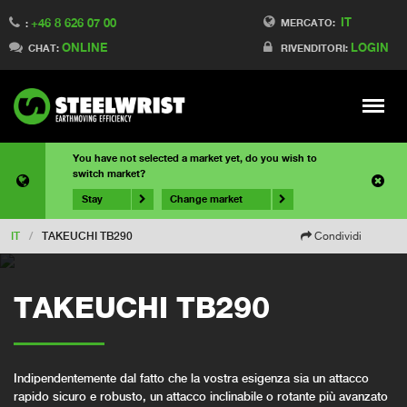
IT
+46 8 626 07 00
MERCATO:
:
ONLINE
LOGIN
CHAT:
RIVENDITORI:
Meny
You have not selected a market yet, do you wish to
switch market?
Stay
Change market
IT
/
TAKEUCHI TB290
Condividi
TAKEUCHI TB290
Indipendentemente dal fatto che la vostra esigenza sia un attacco
rapido sicuro e robusto, un attacco inclinabile o rotante più avanzato