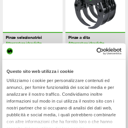
Pinze selezionatrici
Pinze a dita
Attrezzature idrauliche
Attrezzature idrauliche
2-26
tonnellate
2-26
tonnellate
Questo sito web utilizza i cookie
Utilizziamo i cookie per personalizzare contenuti ed
annunci, per fornire funzionalità dei social media e per
analizzare il nostro traffico. Condividiamo inoltre
informazioni sul modo in cui utilizza il nostro sito con i
nostri partner che si occupano di analisi dei dati web,
pubblicità e social media, i quali potrebbero combinarle
Pinze multiuso
Compattatori
con altre informazioni che ha fornito loro o che hanno
Attrezzature idrauliche
Attrezzature idrauliche