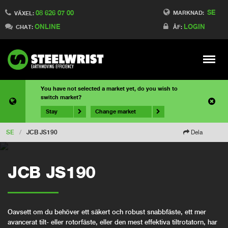
SE
08 626 07 00
MARKNAD:
VÄXEL:
ONLINE
LOGIN
CHAT:
ÅF:
Meny
You have not selected a market yet, do you wish to
switch market?
Stay
Change market
SE
/
JCB JS190
Dela
JCB JS190
Oavsett om du behöver ett säkert och robust snabbfäste, ett mer
avancerat tilt- eller rotorfäste, eller den mest effektiva tiltrotatorn, har