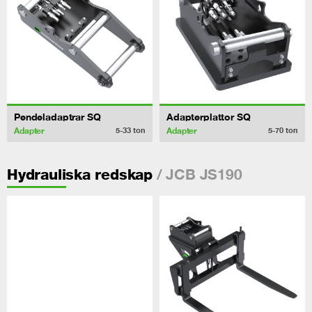
Pendeladaptrar SQ
Adapterplattor SQ
Adapter
Adapter
5-33
ton
5-70
ton
/ JCB JS190
Hydrauliska redskap