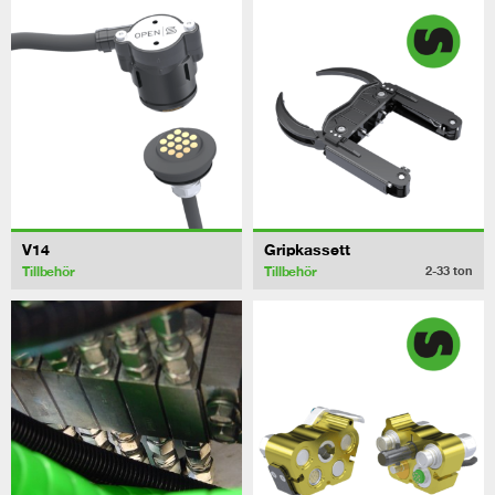
V14
Gripkassett
Tillbehör
Tillbehör
2-33
ton