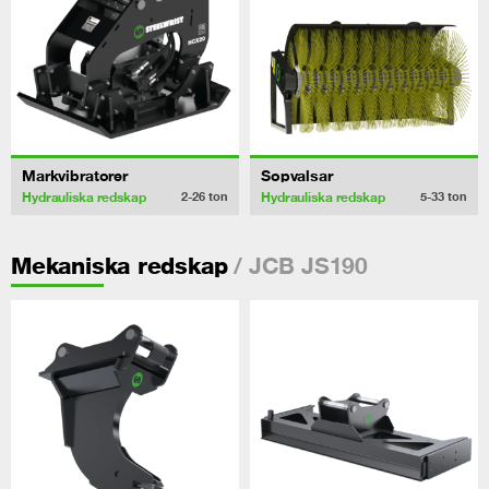
Markvibratorer
Sopvalsar
Hydrauliska redskap
Hydrauliska redskap
2-26
ton
5-33
ton
/ JCB JS190
Mekaniska redskap