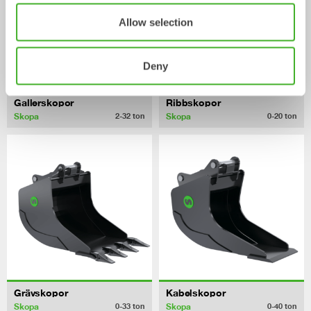
Allow selection
Deny
Gallerskopor
Ribbskopor
Skopa
Skopa
2-32
ton
0-20
ton
Grävskopor
Kabelskopor
Skopa
Skopa
0-33
ton
0-40
ton