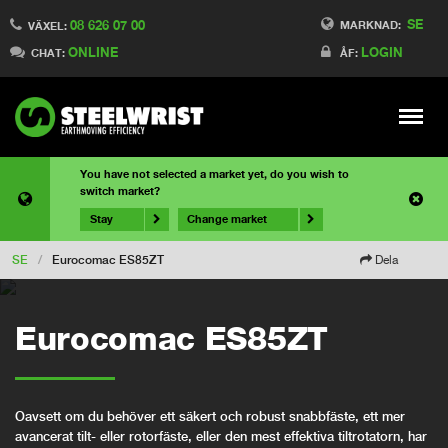
SE
08 626 07 00
MARKNAD:
VÄXEL:
ONLINE
LOGIN
CHAT:
ÅF:
Meny
You have not selected a market yet, do you wish to
switch market?
Stay
Change market
SE
/
Eurocomac ES85ZT
Dela
Eurocomac ES85ZT
Oavsett om du behöver ett säkert och robust snabbfäste, ett mer
avancerat tilt- eller rotorfäste, eller den mest effektiva tiltrotatorn, har