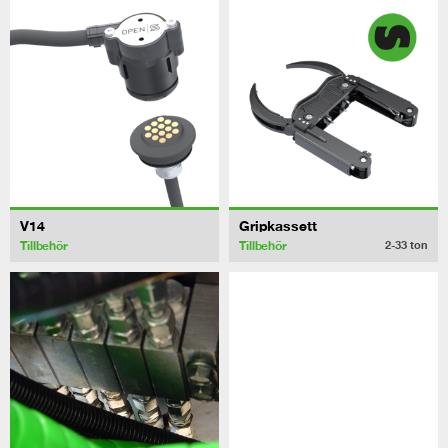
V14
Gripkassett
Tillbehör
Tillbehör
2-33
ton