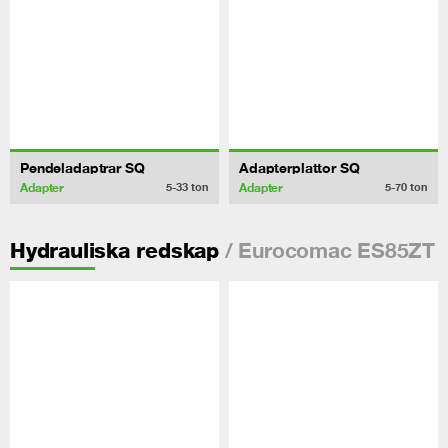
Pendeladaptrar SQ
Adapterplattor SQ
Adapter
Adapter
5-33
ton
5-70
ton
/ Eurocomac ES85ZT
Hydrauliska redskap