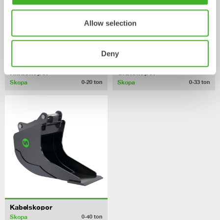
Allow selection
Deny
Ribbskopor
Grävskopor
Skopa
Skopa
0-20
ton
0-33
ton
Kabelskopor
Skopa
0-40
ton