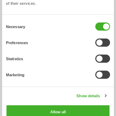
of their services.
CUSTOM BUILD
Planerskopor
Skopa
Skopa
0-40
ton
Consent
Necessary
Selection
Preferences
Statistics
Marketing
V-profilskopor
Gallerskopor
Skopa
Skopa
0-22
ton
2-32
ton
Show details
Allow all