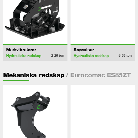
Markvibratorer
Sopvalsar
Hydrauliska redskap
Hydrauliska redskap
2-26
ton
5-33
ton
/ Eurocomac ES85ZT
Mekaniska redskap