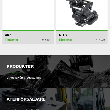
X07
XTR7
Tiltrotator
Tiltrotator
5-7
ton
4-7
ton
PRODUKTER
Utforska vårt produktutbud
ÅTERFÖRSÄLJARE