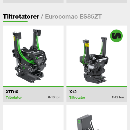
/ Eurocomac ES85ZT
Tiltrotatorer
XTR10
X12
Tiltrotator
Tiltrotator
6-10
ton
7-12
ton