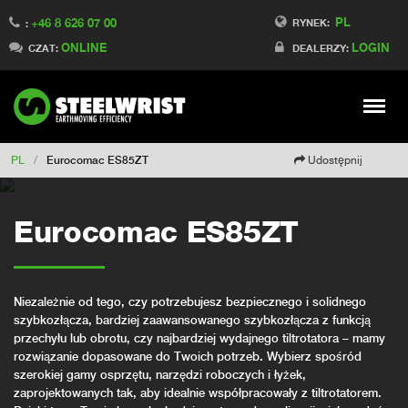
PL
+46 8 626 07 00
Switch to Finland
RYNEK:
:
ONLINE
LOGIN
Switch to Denmark
CZAT:
DEALERZY:
Switch to China
Switch to Australia
Stay
Meny
Change market
PL
/
Eurocomac ES85ZT
Udostępnij
Eurocomac ES85ZT
Niezależnie od tego, czy potrzebujesz bezpiecznego i solidnego
szybkozłącza, bardziej zaawansowanego szybkozłącza z funkcją
przechyłu lub obrotu, czy najbardziej wydajnego tiltrotatora – mamy
rozwiązanie dopasowane do Twoich potrzeb. Wybierz spośród
szerokiej gamy osprzętu, narzędzi roboczych i łyżek,
zaprojektowanych tak, aby idealnie współpracowały z tiltrotatorem.