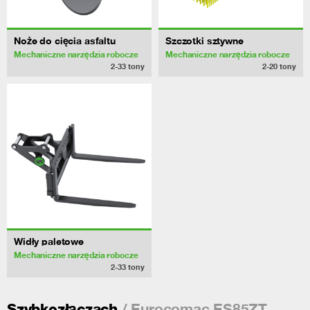
Noże do cięcia asfaltu
Szczotki sztywne
Mechaniczne narzędzia robocze
Mechaniczne narzędzia robocze
2-33
tony
2-20
tony
Widły paletowe
Mechaniczne narzędzia robocze
2-33
tony
/ Eurocomac ES85ZT
Szybkozłączach