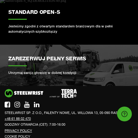
STANDARD OPEN-S
Jesteśmy zgodni z otwartym standardem branżowym dla w pełni
automatycznych szybkozłączy
ZAREZERWUJ PEŁNY SERWIS
Utrzymaj swoją głowicę w dobrej kondycji
Si
STEELWRIST SP. Z O.O., FALENTY NOWE, UL. WILLOWA 13, 05-090 RASZYN
+48 61 88 02 470
GODZINY OTWARCIA (CET): 7:00-16:00
PRIVACY POLICY
COOKIE POLICY