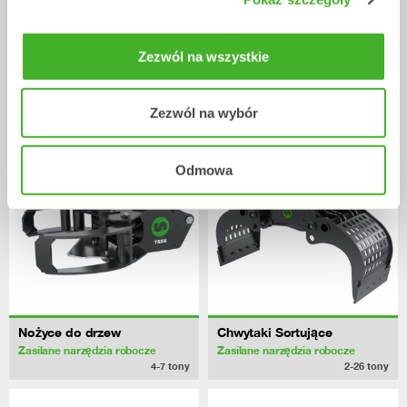
Tiltrotatory
Tiltrotatory
5-7
tony
4-7
tony
Zezwól na wszystkie
/ Eurocomac
Zasilane narzędzia robocze
ES85ZT
Zezwól na wybór
Odmowa
Nożyce do drzew
Chwytaki Sortujące
Zasilane narzędzia robocze
Zasilane narzędzia robocze
4-7
tony
2-26
tony