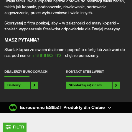
Dzięki temu Twoja koparka będzie gotowa do realizacji wielu zadań,
takich jak kopanie, podnoszenie, niwelowanie, sortowanie,
zagęszczanie, prace wyburzeniowe i wiele innych.
Skorzystaj z filtra poniżej, aby – w zależności od masy koparki –
znaleźć wyposażenie Steelwrist odpowiednie dla Twojej maszyny.
MASZ PYTANIA?
Skontaktuj się ze swoim dealerem i poproś o ofertę lub zadzwoń do
nas pod numer
+48 618 802 470
– chętnie pomożemy.
DEALERZY EUROCOMACH
KONTAKT STEELWRIST
Dealerzy
Skontaktuj się z nami
Eurocomac ES85ZT Produkty dla Ciebie
FILTR