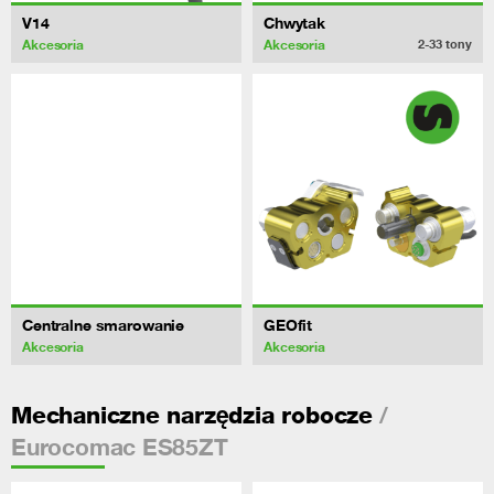
V14
Chwytak
Akcesoria
Akcesoria
2-33
tony
Centralne smarowanie
GEOfit
Akcesoria
Akcesoria
/
Mechaniczne narzędzia robocze
Eurocomac ES85ZT