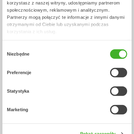
korzystasz z naszej witryny, udostępniamy partnerom
społecznościowym, reklamowym i analitycznym.
Partnerzy mogą połączyć te informacje z innymi danymi
otrzymanymi od Ciebie lub uzyskanymi podczas
korzystania z ich usług.
Wybór
XTR10
X12
Niezbędne
zgody
Tiltrotatory
Tiltrotatory
6-10
tony
7-12
tony
Preferencje
Statystyka
Marketing
X07
XTR7
Pokaż szczegóły