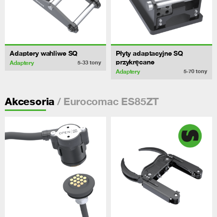
Adaptery wahliwe SQ
Płyty adaptacyjne SQ
przykręcane
Adaptery
5-33
tony
Adaptery
5-70
tony
/ Eurocomac ES85ZT
Akcesoria