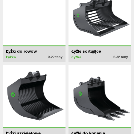
Łyżki do rowów
Łyżki sortujące
Łyżka
Łyżka
0-22
tony
2-32
tony
Łyżki szkieletowe
Łyżki do kopania