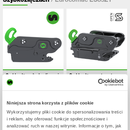
Szybkozłącza hydrauliczne i
Szybkozłącza automatyczne
mechaniczne
Szybkozłącze
4-70
tony
Szybkozłącze
0-70
tony
/ Eurocomac ES85ZT
Niniejsza strona korzysta z plików cookie
Tiltrotatory
Wykorzystujemy pliki cookie do spersonalizowania treści
i reklam, aby oferować funkcje społecznościowe i
analizować ruch w naszej witrynie. Informacje o tym, jak