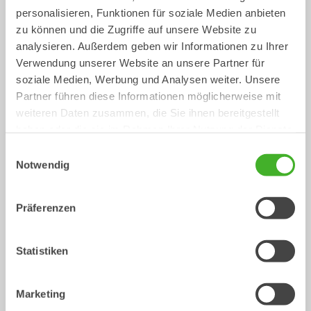
personalisieren, Funktionen für soziale Medien anbieten
zu können und die Zugriffe auf unsere Website zu
/ CASE
Mechanische Anbauwerkzeuge
analysieren. Außerdem geben wir Informationen zu Ihrer
CX18C
Verwendung unserer Website an unsere Partner für
soziale Medien, Werbung und Analysen weiter. Unsere
Partner führen diese Informationen möglicherweise mit
weiteren Daten zusammen, die Sie ihnen bereitgestellt
haben oder die sie im Rahmen Ihrer Nutzung der Dienste
gesammelt haben.
Einwilligungsauswahl
Notwendig
Präferenzen
Reißzahn
Planierbalken
Mechanische Anbauwerkzeuge
Mechanische Anbauwerkzeuge
Statistiken
0-33
Tonnen
2-33
Tonnen
Marketing