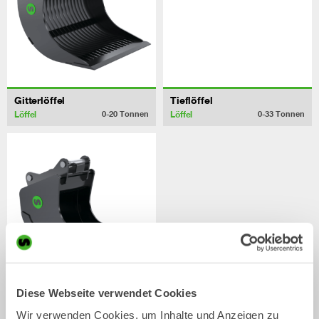
Gitterlöffel
Tieflöffel
Löffel
Löffel
0-20
Tonnen
0-33
Tonnen
Diese Webseite verwendet Cookies
Kabellöffel
Löffel
0-40
Tonnen
Wir verwenden Cookies, um Inhalte und Anzeigen zu