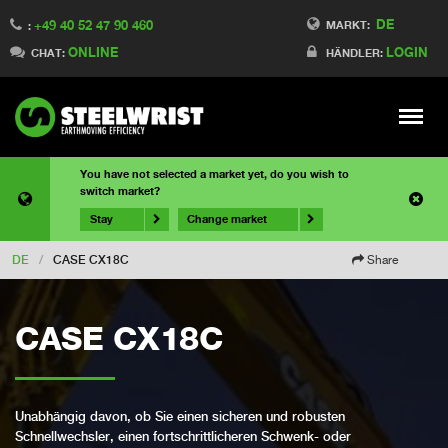
DE
+49 40 52 47 90 460
MARKT:
:
ONLINE
LOGIN
CHAT:
HÄNDLER:
Meny
You have not selected a market yet, do you wish to
switch market?
Stay
Change market
DE
/
CASE CX18C
Share
CASE CX18C
Unabhängig davon, ob Sie einen sicheren und robusten
Schnellwechsler, einen fortschrittlicheren Schwenk- oder