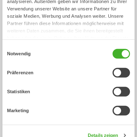
analysieren. Außerdem geben wir Informationen zu Ihrer
XTR7
X07
Verwendung unserer Website an unsere Partner für
Tiltrotatoren
Tiltrotatoren
4-7
Tonnen
5-7
Tonnen
soziale Medien, Werbung und Analysen weiter. Unsere
Partner führen diese Informationen möglicherweise mit
weiteren Daten zusammen, die Sie ihnen bereitgestellt
haben oder die sie im Rahmen Ihrer Nutzung der Dienste
gesammelt haben.
Einwilligungsauswahl
Notwendig
Präferenzen
XTR10
X12
Statistiken
Tiltrotatoren
Tiltrotatoren
6-10
Tonnen
7-12
Tonnen
Marketing
Details zeigen