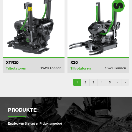
XTR20
X20
Tiltrotatoren
Tiltrotatoren
15-20
Tonnen
16-22
Tonnen
1
2
3
4
5
›
»
PRODUKTE
Entdecken Sie unser Prduktangebot