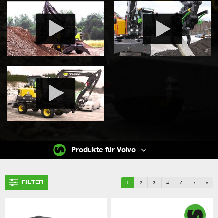
Produkte für Volvo
FILTER
1
2
3
4
5
›
»