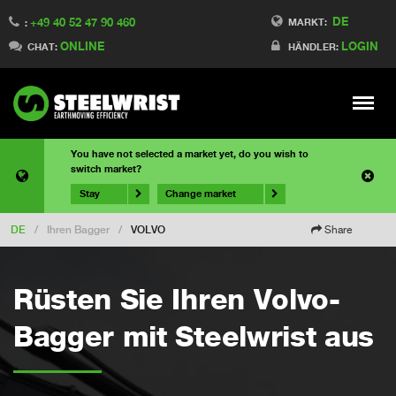
DE
+49 40 52 47 90 460
MARKT:
:
ONLINE
LOGIN
CHAT:
HÄNDLER:
Meny
You have not selected a market yet, do you wish to
switch market?
Stay
Change market
DE
/
Ihren Bagger
/
VOLVO
Share
Rüsten Sie Ihren Volvo-
Bagger mit Steelwrist aus