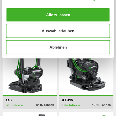
Alle zulassen
X14
XTR13
Auswahl erlauben
Tiltrotatoren
Tiltrotatoren
10-14
Tonnen
10-13
Tonnen
Ablehnen
X18
XTR15
Tiltrotatoren
Tiltrotatoren
12-16
Tonnen
12-15
Tonnen