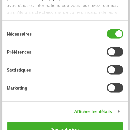
avec d'autres informations que vous leur avez fournies
ou qu'ils ont collectées lors de votre utilisation de leurs
services.
Sélection
Nécessaires
du
consentement
Préférences
Godets de tranchée
Godet
0-40
Tonnes
Statistiques
/ CASE CX18C
Outils hydrauliques
Marketing
Afficher les détails
Tout autoriser