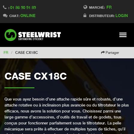
FR
01 86 90 91 89
Switch to Finland
MARCHÉ:
:
ONLINE
LOGIN
Switch to Denmark
CHAT:
DISTRIBUTEUR:
Switch to China
Switch to Australia
Stay
Meny
Change market
FR
/
CASE CX18C
Partager
CASE CX18C
Que vous ayez besoin d’une attache rapide sûre et robuste, d’une
attache rotative ou à inclinaison plus avancée ou du tiltrotateur le plus
efficace, nous avons la solution pour vous. Choisissez parmi une
large gamme d’accessoires, d’outils de travail et de godets, tous
conçus pour fonctionner parfaitement sous le tiltrotateur. La pelle
mécanique sera prête à effectuer de multiples types de tâches, qu’il