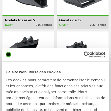
Godets fossé en V
Godets de tri
Godet
Godet
0-22
Tonnes
2-32
Tonnes
Ce site web utilise des cookies.
Les cookies nous permettent de personnaliser le contenu
et les annonces, d'offrir des fonctionnalités relatives aux
Godets squelettes
Godets rétro
médias sociaux et d'analyser notre trafic. Nous
Godet
Godet
0-20
Tonnes
0-33
Tonnes
partageons également des informations sur l'utilisation de
notre site avec nos partenaires de médias sociaux, de
publicité et d'analyse, qui peuvent combiner celles-ci