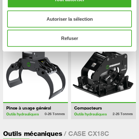
Autoriser la sélection
Pince de tri
Pince à doigts
Outils hydrauliques
Outils hydrauliques
2-26
Tonnes
2-26
Tonnes
Refuser
Pince à usage général
Compacteurs
Outils hydrauliques
Outils hydrauliques
0-26
Tonnes
2-26
Tonnes
/ CASE CX18C
Outils mécaniques