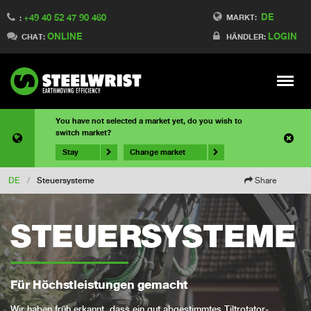
DE
+49 40 52 47 90 460
MARKT:
:
ONLINE
LOGIN
CHAT:
HÄNDLER:
Meny
You have not selected a market yet, do you wish to
switch market?
Stay
Change market
DE
/
Steuersysteme
Share
STEUERSYSTEME
Für Höchstleistungen gemacht
Wir haben früh erkannt, dass ein gut abgestimmtes Tiltrotator-