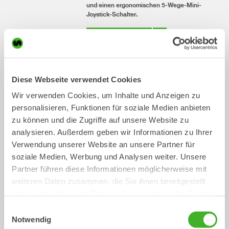
und einen ergonomischen 5-Wege-Mini-
Joystick-Schalter.
Mehr erfahren
INSTALLATION
Diese Webseite verwendet Cookies
Noch nie war es so einfach, einen Bagger
für einen Tiltrotator vorzubereiten! Die
Wir verwenden Cookies, um Inhalte und Anzeigen zu
benutzerfreundliche InstallMate-App führt
personalisieren, Funktionen für soziale Medien anbieten
durch die Installation. Dank
vorkonfigurierter Templates für die
zu können und die Zugriffe auf unsere Website zu
Systemkonfiguration ist die Einrichtung für
analysieren. Außerdem geben wir Informationen zu Ihrer
jede Baggermarke und jedes Modell
Verwendung unserer Website an unsere Partner für
schnell erledigt.
soziale Medien, Werbung und Analysen weiter. Unsere
Mehr erfahren
Partner führen diese Informationen möglicherweise mit
weiteren Daten zusammen, die Sie ihnen bereitgestellt
BEDIENUNG
haben oder die sie im Rahmen Ihrer Nutzung der Dienste
gesammelt haben.
Einwilligungsauswahl
Profitieren Sie von bester Ergonomie,
Notwendig
einem stets aktuellen System und einer
intuitiven Bedienung mit der Möglichkeit