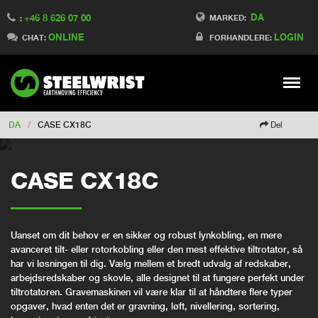
DA
+46 8 626 07 00
Switch to France
MARKED:
:
ONLINE
LOGIN
Switch to Finland
CHAT:
FORHANDLERE:
Switch to China
Switch to Australia
Stay
Meny
Change market
DA
/
CASE CX18C
Del
CASE CX18C
Uanset om dit behov er en sikker og robust lynkobling, en mere
avanceret tilt- eller rotorkobling eller den mest effektive tiltrotator, så
har vi løsningen til dig. Vælg mellem et bredt udvalg af redskaber,
arbejdsredskaber og skovle, alle designet til at fungere perfekt under
tiltrotatoren. Gravemaskinen vil være klar til at håndtere flere typer
opgaver, hvad enten det er gravning, løft, nivellering, sortering,