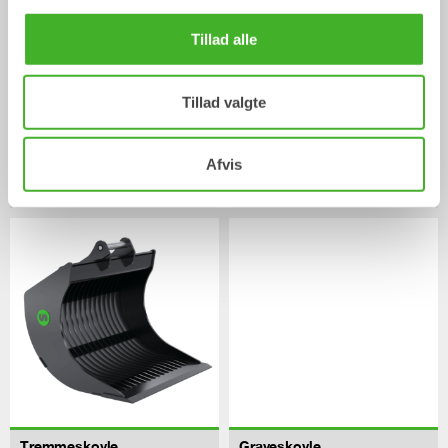
Tillad alle
Tillad valgte
Afvis
V-profilskovle
Sorterskovle
Skovl
Skovl
0-22
Ton
2-32
Ton
Tremmeskovle
Graveskovle