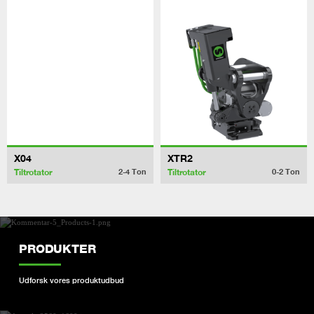
X04
XTR2
Tiltrotator
Tiltrotator
2-4
Ton
0-2
Ton
PRODUKTER
Udforsk vores produktudbud