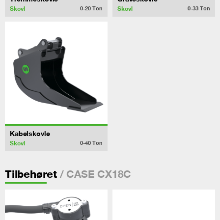
Skovl
Skovl
0-20
Ton
0-33
Ton
Kabelskovle
Skovl
0-40
Ton
/ CASE CX18C
Tilbehøret