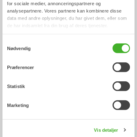
Mekanisk arbejdsredskab
for sociale medier, annonceringspartnere og
2-33
Ton
analysepartnere. Vores partnere kan kombinere disse
data med andre oplysninger, du har givet dem, eller som
/ CASE CX18C
de har indsamlet fra din brug af deres tjenester.
Skovle
Samtykkevalg
Nødvendig
Præferencer
Statistik
Marketing
CUSTOM BUILD
Planeringsskovle
Skovl
Skovl
0-40
Ton
Vis detaljer