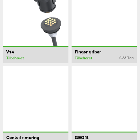
V14
Finger griber
Tilbehøret
Tilbehøret
2-33
Ton
Central smøring
GEOfit