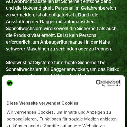
Auf Abbruchbaustellen ist Sicherheit entscheidend,
und die Notwendigkeit, Personal im Gefahrenbereich
zu vermeiden, ist oft obligatorisch. Durch die
Ausstattung der Bagger mit automatischen
Schnellwechslern wird sowohl die Sicherheit als auch
die Produktivität erhöht. Es ist kein Personal
erforderlich, um Anbaugeräte manuell in der Nähe
schwerer Maschinen zu verbinden oder zu trennen.
Steelwrist hat Systeme für erhöhte Sicherheit bei
Schnellwechslern für Bagger entwickelt, um das Risiko
eines herabfallenden Löffels oder Werkzeugs zu
minimieren. Lesen Sie mehr über unsere
Sicherheitslösungen LockSense, Front Pin Lock und
Front Pin Hook für Schnellwechsler und Tiltrotatoren.
Diese Webseite verwendet Cookies
Wir verwenden Cookies, um Inhalte und Anzeigen zu
Sicherheitslösungen
personalisieren, Funktionen für soziale Medien anbieten
zu können und die Zugriffe auf unsere Website zu