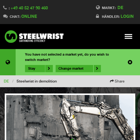
DE
+49 40 52 47 90 460
MARKT:
:
ONLINE
LOGIN
CHAT:
HÄNDLER:
Meny
You have not selected a market yet, do you wish to
switch market?
Stay
Change market
DE
/
Steelwrist in demolition
Share