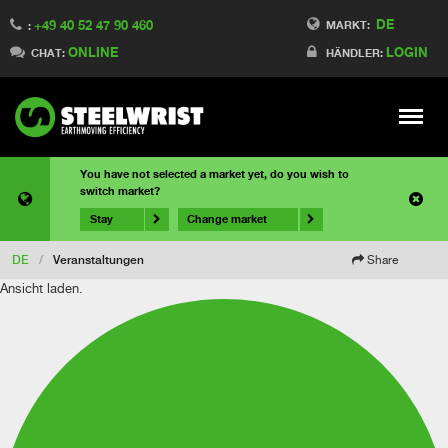
DE
+49 40 52 47 90 460
MARKT:
:
ONLINE
LOGIN
CHAT:
HÄNDLER:
Meny
You have not selected a market yet, do you wish to
switch market?
Stay
Change market
DE
/
Veranstaltungen
Share
Ansicht laden.