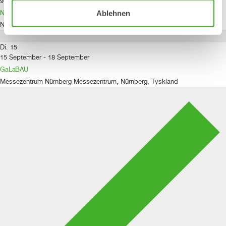
9 September
-
13 September
NordBau
Ablehnen
Neumünster
Justus-von-Liebig-Straße 2-4, Deutschland
Di.
15
15 September
-
18 September
GaLaBAU
Messezentrum Nürnberg
Messezentrum, Nürnberg, Tyskland