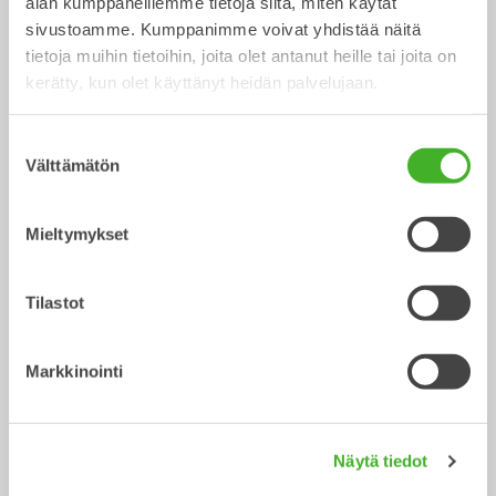
alan kumppaneillemme tietoja siitä, miten käytät
sivustoamme. Kumppanimme voivat yhdistää näitä
V-ojakauhat
Lajittelukauhat
tietoja muihin tietoihin, joita olet antanut heille tai joita on
Kauha
Kauha
0-22
tonnisiin
2-32
tonnisiin
kerätty, kun olet käyttänyt heidän palvelujaan.
Suostumuksen
Välttämätön
valinta
Mieltymykset
Tilastot
Välppäkauhat
Kuokkakauhat
Kauha
Kauha
0-20
tonnisiin
0-33
tonnisiin
Markkinointi
Näytä tiedot