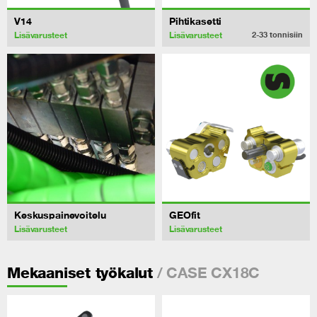
V14
Pihtikasetti
Lisävarusteet
Lisävarusteet
2-33
tonnisiin
Keskuspainevoitelu
GEOfit
Lisävarusteet
Lisävarusteet
/ CASE CX18C
Mekaaniset työkalut