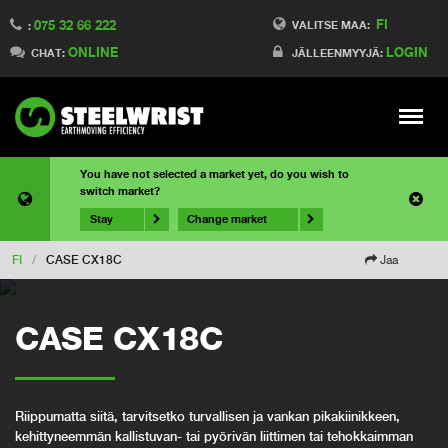
FI
075 32 66 222
VALITSE MAA:
:
ONLINE
LOGIN
CHAT:
JÄLLEENMYYJÄ:
Meny
You have not selected a market yet, do you wish to
switch market?
Stay
Change market
FI
/
CASE CX18C
Jaa
CASE CX18C
Riippumatta siitä, tarvitsetko turvallisen ja vankan pikakiinikkeen,
kehittyneemmän kallistuvan- tai pyörivän liittimen tai tehokkaimman