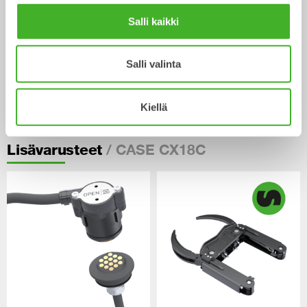
Salli kaikki
Salli valinta
Kaapelikauhat
Kiellä
Kauha
0-40
tonnisiin
/ CASE CX18C
Lisävarusteet