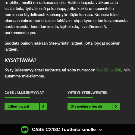
rototiltin, meillä on ratkaisu sinulle. Valitse laajasta valikoimasta
lisälaitteita, työvälineitä ja kauhoja, jotka kaikki on suunniteltu
toimimaan täydellisesti kauhanpyörittäjän kanssa. Koneesi tulee
olemaan valmis monenlaisiin tehtäviin, olipa kyse sitten kaivamisesta,
nostamisesta, tasoittamisesta, lajittelusta, tiivistämisestä,
purkamisesta jne.
Suodata painon mukaan Steelwristin laitteet, jotta löydät sopivan
laitteen.
KYSYTTÄVÄÄ
?
Kysy jälleenmyyjältäsi tarjousta tai soita numeroon
075 32 55 260
, niin
autamme mielellämme.
CASE JÄLLEENMYYJÄT
YHTEYS STEELWRISTIIN
Jälleenmyyjät
Ota meihin yhteyttä
CASE CX18C Tuotteita sinulle