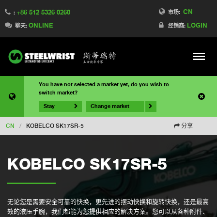
CN
+86 512 5326 0260
市场:
:
ONLINE
LOGIN
聊天:
经销商:
Meny
You have not selected a market yet, do you wish to
switch market?
Stay
Change market
CN
/
KOBELCO SK17SR-5
分享
KOBELCO SK17SR-5
无论您是需要安全可靠的快换，更先进的摆动快换和旋转快换，还是最高
效的液压手腕，我们都能为您提供相应的解决方案。您可以从各种附件、