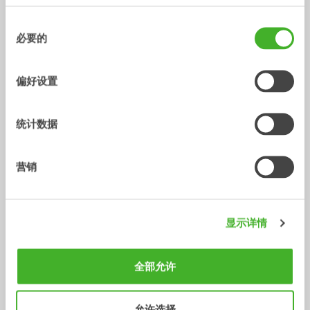
V14
手指夹
配件
配件
2-33
吨
同
必要的
意
选
择
偏好设置
统计数据
营销
Central lubrication
GEOfit
配件
配件
显示详情
/ KOBELCO SK17SR-5
铲斗
全部允许
允许选择