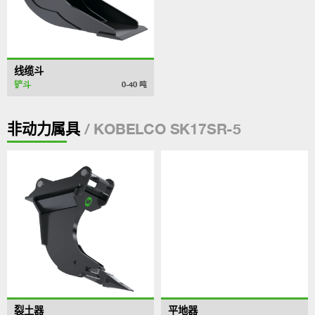
线缆斗
铲斗
0-40
吨
/ KOBELCO SK17SR-5
非动力属具
裂土器
平地器