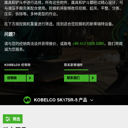
属具和铲斗中进行选择，所有这些附件、属具和铲斗都经过精心设计，可
与液压手腕完美配合使用。挖掘机将能够胜任挖掘、起吊、平整、分拣、
压实、拆除等。多种类型的作业。
在下方按挖掘机重量进行筛选，找到适合您挖掘机的斯蒂瑞特设备。
问题？
请与您的经销商洽谈并获得报价，或致电
+86 512 5326 0260
，我们将竭
诚为您服务。
KOBELCO 经销商
联系斯蒂瑞特
经销商
联系我们
KOBELCO SK17SR-5 产品
筛选