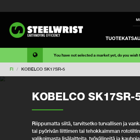
M
TUOTEKATSA
You have not selected a market yet, do you wish
FI
/
KOBELCO SK17SR-5
KOBELCO SK17SR-
Riippumatta siitä, tarvitsetko turvallisen ja va
tai pyörivän liittimen tai tehokkaimman rototiltin
valikoimasta lisälaitteita, työvälineitä ja kauho