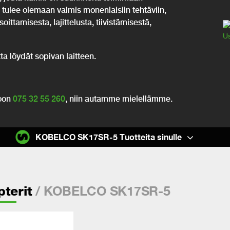
 tulee olemaan valmis monenlaisiin tehtäviin,
ittamisesta, lajittelusta, tiivistämisestä,
ta löydät sopivan laitteen.
roon
075 32 55 260
, niin autamme mielellämme.
KOBELCO SK17SR-5 Tuotteita sinulle
/ KOBELCO SK17SR-5
terit