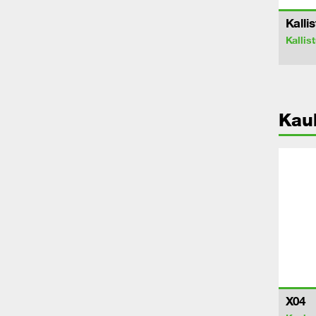
Kallis
Kallist
Kau
X04