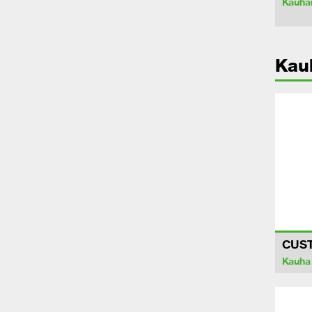
Kauhan
Kau
CUS
Kauha