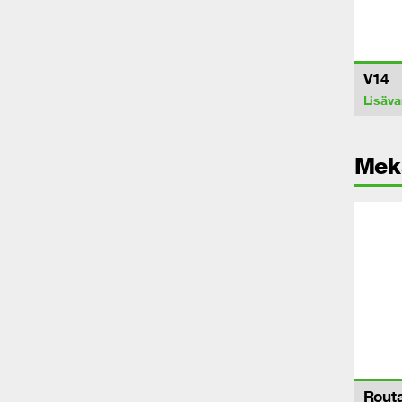
V14
Lisäva
Meka
Routa