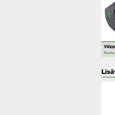
Välp
Kauha
Lisä