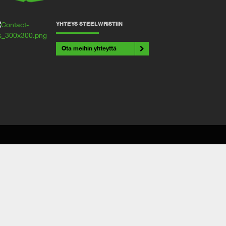
YHTEYS STEELWRISTIIN
Ota meihin yhteyttä