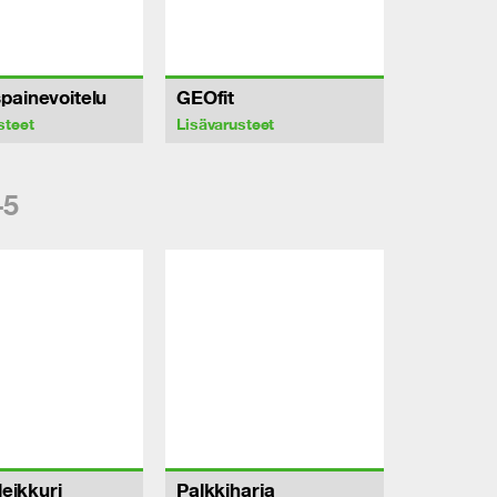
painevoitelu
GEOfit
steet
Lisävarusteet
-5
leikkuri
Palkkiharja