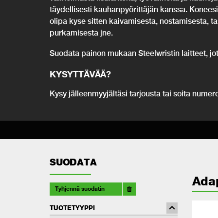
täydellisesti kauhanpyörittäjän kanssa. Koneesi
olipa kyse sitten kaivamisesta, nostamisesta, taso
purkamisesta jne.
Suodata painon mukaan Steelwristin laitteet, jot
KYSYTTÄVÄÄ
?
Kysy jälleenmyyjältäsi tarjousta tai soita nume
SUODATA
Adap
Tyhjennä suodatin
TUOTETYYPPI