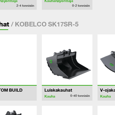
pyörittäjä
Kauhanpyörittäjä
2-4
tonnisiin
0-2
tonnisiin
/ KOBELCO SK17SR-5
hat
TOM BUILD
Luiskakauhat
V-ojak
0-40
tonnisiin
Kauha
Kauha