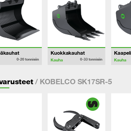
päkauhat
Kuokkakauhat
Kaapel
0-20
tonnisiin
0-33
tonnisiin
Kauha
Kauha
/ KOBELCO SK17SR-5
varusteet