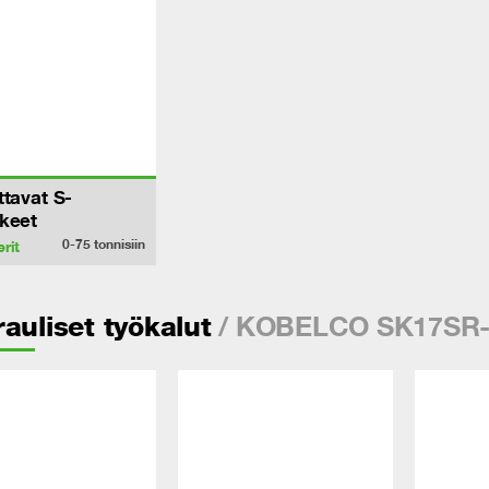
ttavat S-
keet
0-75
tonnisiin
rit
/ KOBELCO SK17SR
auliset työkalut