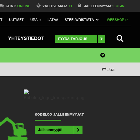
CHAT:
ONLINE
VALITSE MAA:
FI
JÄLLEENMYYJÄ:
LOGIN
AT
UUTISET
URA
LATAA
STEELWRISTISTÄ
WEBSHOP
SEARCH
YHTEYSTIEDOT
PYYDÄ TARJOUS
Jaa
KOBELCO JÄLLEENMYYJÄT
Jälleenmyyjät