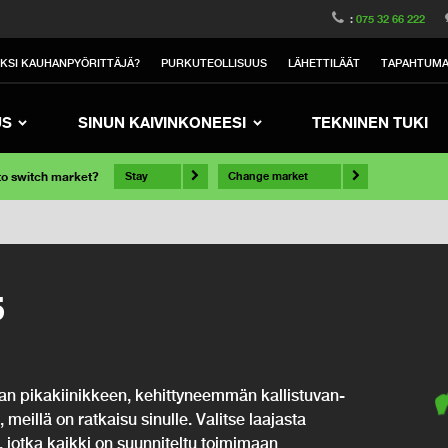
:
075 32 66 222
IKSI KAUHANPYÖRITTÄJÄ?
PURKUTEOLLISUUS
LÄHETTILÄÄT
TAPAHTUM
US
SINUN KAIVINKONEESI
TEKNINEN TUKI
 to switch market?
Stay
Change market
5
nkan pikakiinikkeen, kehittyneemmän kallistuvan-
, meillä on ratkaisu sinulle. Valitse laajasta
ja, jotka kaikki on suunniteltu toimimaan