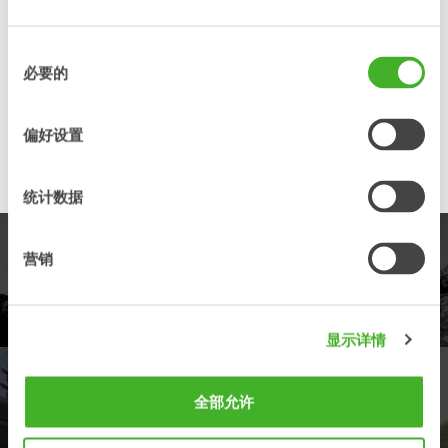
快速反应
我们努力缩短所有客户联系的响应时间，例如
邮件，技术支持和服务。作为一个组织，我们
同
努力通过快速学习来获得竞争优势。
必要的
意
选
在我们的日常工作中，这意味着我们会在客户
需要时随时提供服务，并且我们的备件库存能
择
偏好设置
够在很短的时间内发货。
统计数据
产品
营销
了解我们的产品线
显示详情
经销商
全部允许
查找您最近的经销商