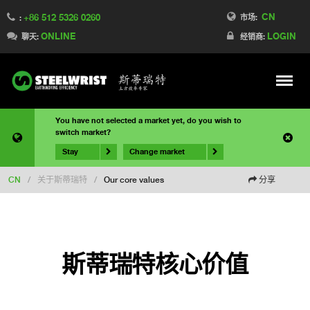
CN
+86 512 5326 0260
市场:
:
ONLINE
LOGIN
聊天:
经销商:
Meny
You have not selected a market yet, do you wish to
switch market?
Stay
Change market
CN
/
关于斯蒂瑞特
/
Our core values
分享
斯蒂瑞特核心价值