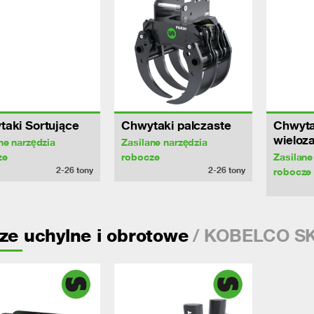
aki Sortujące
Chwytaki palczaste
Chwyta
wieloz
ne narzędzia
Zasilane narzędzia
ze
robocze
Zasilane
2-26
tony
2-26
tony
robocze
/ KOBELCO SK
ze uchylne i obrotowe