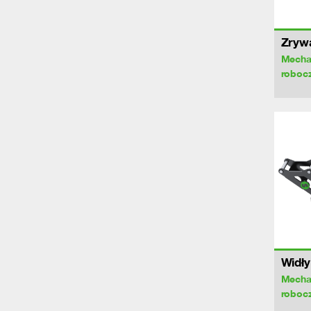
Zryw
Mecha
roboc
Widły
Mecha
roboc