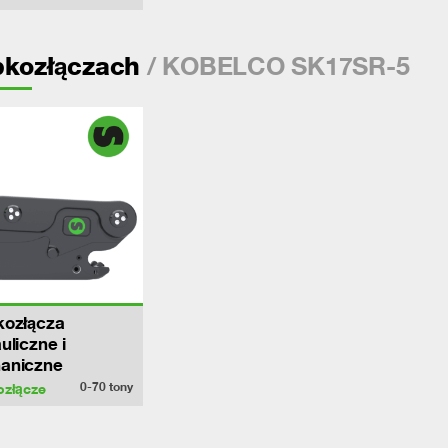
/ KOBELCO SK17SR-5
bkozłączach
kozłącza
uliczne i
aniczne
0-70
tony
ozłącze