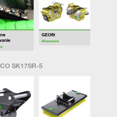
lne
GEOfit
wanie
Akcesoria
ia
CO SK17SR-5