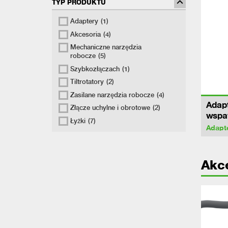
TYP PRODUKTU
Adaptery
(1)
Akcesoria
(4)
Mechaniczne narzędzia
robocze
(5)
Szybkozłączach
(1)
Tiltrotatory
(2)
Zasilane narzędzia robocze
(4)
Adapt
Złącze uchylne i obrotowe
(2)
wspa
Łyżki
(7)
Adapt
Akc