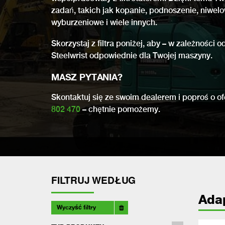
zadań, takich jak kopanie, podnoszenie, niwel
wyburzeniowe i wiele innych.
Skorzystaj z filtra poniżej, aby – w zależności
Steelwrist odpowiednie dla Twojej maszyny.
MASZ PYTANIA?
Skontaktuj się ze swoim dealerem i poproś o 
802 470
– chętnie pomożemy.
FILTRUJ WEDŁUG
Ada
Wyczyść filtry