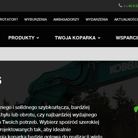
witzerland
Switch to Austria
Switch to Belgium
:
+46 8 6
nited Kingdom
Switch to Sweden
Switch to Norway
TROTATOR?
WYBURZENIA
AMBASADORZY
WYDARZENIA
AKTUALNOŚC
rea
Switch to Japan
Switch to Italy
Switc
Switch to Denmark
Switch to China
Swit
PRODUKTY
TWOJA KOPARKA
WSPARCI
5
nego i solidnego szybkozłącza, bardziej
yłu lub obrotu, czy najbardziej wydajnego
 Twoich potrzeb. Wybierz spośród szerokiej
rojektowanych tak, aby idealnie
oja koparka będzie gotowa do realizacji wielu