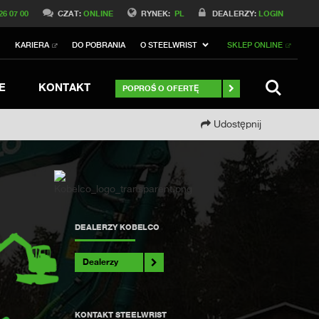
Switch to Belgique
26 07 00
CZAT:
ONLINE
RYNEK:
PL
DEALERZY:
LOGIN
Switch to North America
I
KARIERA
DO POBRANIA
O STEELWRIST
SKLEP ONLINE
h to Germany
ch to Australia
Stay
SZUKAJ
E
KONTAKT
POPROŚ O OFERTĘ
Udostępnij
DEALERZY KOBELCO
Dealerzy
KONTAKT STEELWRIST