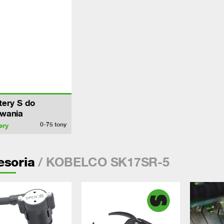
ery S do
wania
0-75
tony
ery
/ KOBELCO SK17SR-5
esoria