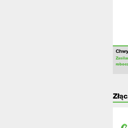
Chwyt
Zasila
roboc
Złąc