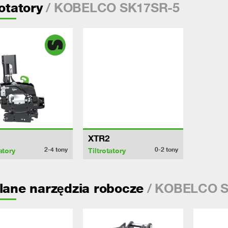
/ KOBELCO SK17SR-5
rotatory
XTR2
2-4
tony
0-2
tony
atory
Tiltrotatory
/ KOBELCO S
lane narzędzia robocze