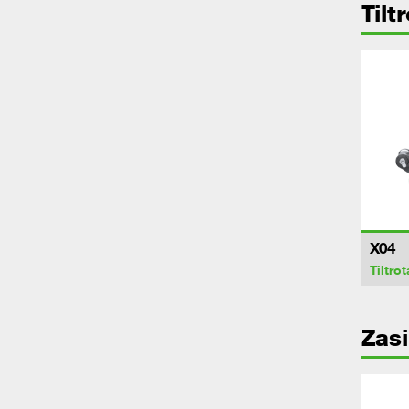
Tilt
X04
Tiltrot
Zasi