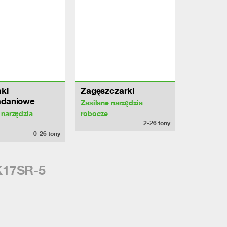
ki
Zagęszczarki
adaniowe
Zasilane narzędzia
 narzędzia
robocze
2-26
tony
0-26
tony
17SR-5