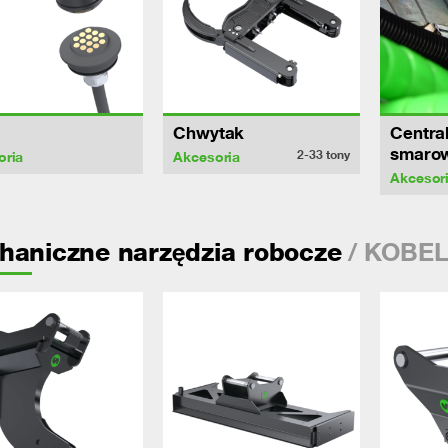
Chwytak
Centra
smaro
2-33
tony
oria
Akcesoria
Akcesor
/ KOBEL
haniczne narzędzia robocze