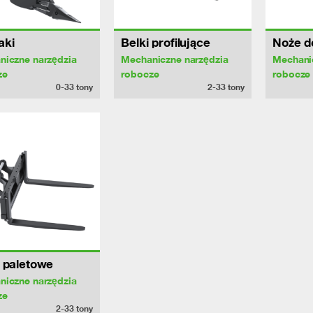
aki
Belki profilujące
Noże do
niczne narzędzia
Mechaniczne narzędzia
Mechani
ze
robocze
robocze
0-33
tony
2-33
tony
 paletowe
niczne narzędzia
ze
2-33
tony