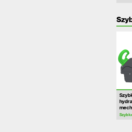
Szy
Szyb
hydra
mech
Szybk