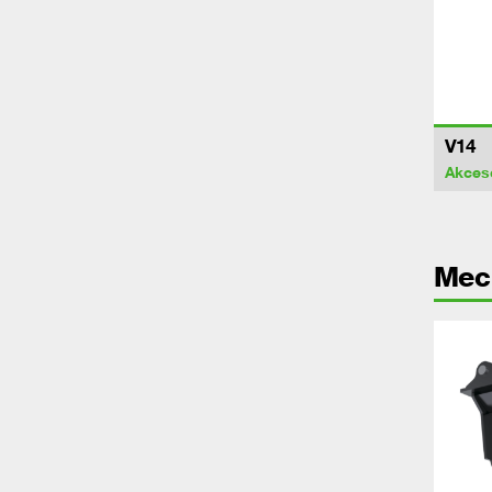
V14
Akces
Mec