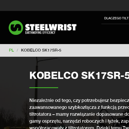
Switch to New Zealand
Switch to S
Switch to International
Switch to U
DLACZEGO TIL
Switch to Netherlands
Switch to Ko
Switch to France
Switch to Finland
Change market
PL
/
KOBELCO SK17SR-5
KOBELCO SK17SR-
Niezależnie od tego, czy potrzebujesz bezpiecz
zaawansowanego szybkozłącza z funkcją przech
tiltrotatora – mamy rozwiązanie dopasowane do
gamy osprzętu, narzędzi roboczych i łyżek, zap
współpracowały z tiltrotatorem. Dzięki temu Tw