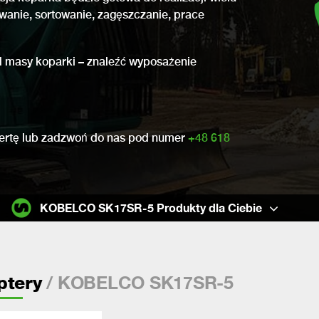
owanie, sortowanie, zagęszczanie, prace
 od masy koparki – znaleźć wyposażenie
ofertę lub zadzwoń do nas pod numer
+48 618
KOBELCO SK17SR-5 Produkty dla Ciebie
/ KOBELCO SK17SR-5
ptery