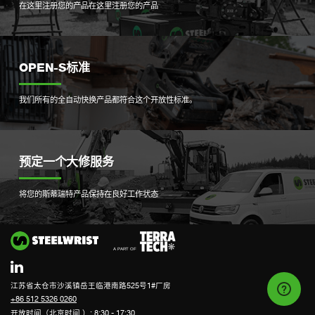
在这里注册您的产品
在这里注册您的产品
OPEN-S标准
我们所有的全自动快换产品都符合这个开放性标准。
预定一个大修服务
将您的斯蒂瑞特产品保持在良好工作状态
Si
江苏省太仓市沙溪镇岳王临港南路525号1#厂房
+86 512 5326 0260
开放时间（北京时间 ）: 8:30 - 17:30