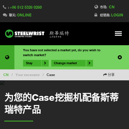
CN
+86 512 5326 0260
市场:
:
ONLINE
LOGIN
聊天:
经销商:
Meny
You have not selected a market yet, do you wish to
switch market?
Stay
Change market
CN
/
Your excavator
/
Case
分享
为您的Case挖掘机配备斯蒂
瑞特产品