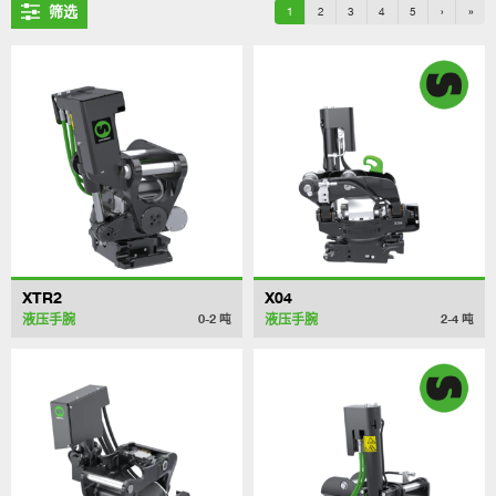
筛选
1
2
3
4
5
›
»
XTR2
X04
液压手腕
液压手腕
0-2
吨
2-4
吨