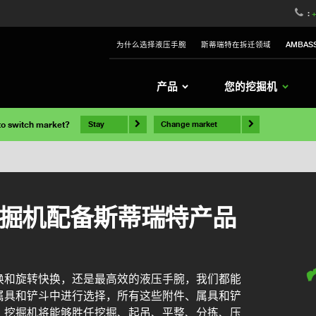
:
+
为什么选择液压手腕
斯蒂瑞特在拆迁领域
AMBAS
产品
您的挖掘机
 to switch market?
Stay
Change market
nd挖掘机配备斯蒂瑞特产品
换和旋转快换，还是最高效的液压手腕，我们都能
属具和铲斗中进行选择，所有这些附件、属具和铲
。挖掘机将能够胜任挖掘、起吊、平整、分拣、压