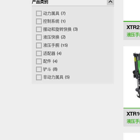
产品类别
动力属具
(7)
控制系统
(1)
XTR2
摆动和旋转快换
(3)
液压手
液压快换
(2)
液压手腕
(15)
适配器
(4)
配件
(4)
铲斗
(8)
非动力属具
(5)
XTR1
液压手