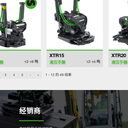
XTR15
XTR20
12-16
吨
12-15
吨
腕
液压手腕
液压手腕
1 - 12 的 49 结果
3
4
5
›
»
经销商