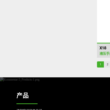
X18
液压手
1
2
产品