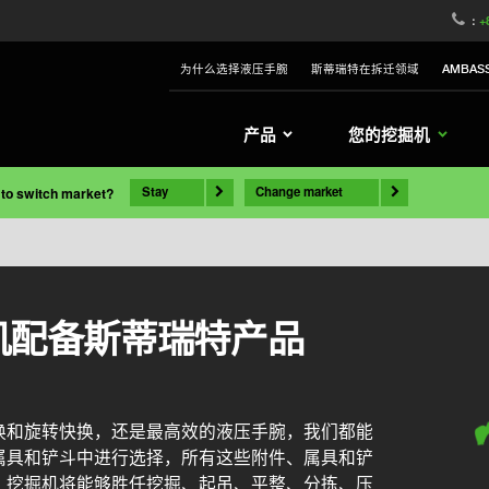
:
+
为什么选择液压手腕
斯蒂瑞特在拆迁领域
AMBAS
产品
您的挖掘机
Stay
Change market
 to switch market?
掘机配备斯蒂瑞特产品
换和旋转快换，还是最高效的液压手腕，我们都能
属具和铲斗中进行选择，所有这些附件、属具和铲
。挖掘机将能够胜任挖掘、起吊、平整、分拣、压