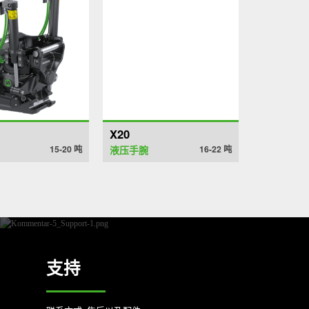
X20
15-20
吨
液压手腕
16-22
吨
支持