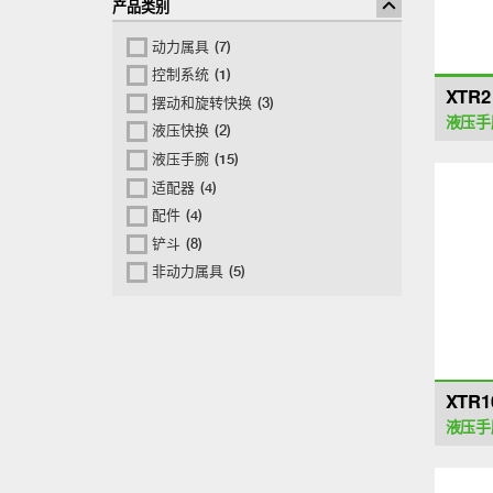
产品类别
动力属具
(7)
控制系统
(1)
XTR2
摆动和旋转快换
(3)
液压手
液压快换
(2)
液压手腕
(15)
适配器
(4)
配件
(4)
铲斗
(8)
非动力属具
(5)
XTR1
液压手