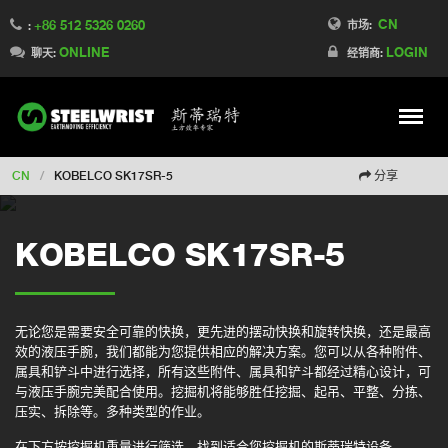
CN
+86 512 5326 0260
Switch to France
市场:
:
ONLINE
LOGIN
Switch to Finland
聊天:
经销商:
Switch to Denmark
Switch to Australia
Stay
Meny
Change market
CN
/
KOBELCO SK17SR-5
分享
KOBELCO SK17SR-5
无论您是需要安全可靠的快换，更先进的摆动快换和旋转快换，还是最高
效的液压手腕，我们都能为您提供相应的解决方案。您可以从各种附件、
属具和铲斗中进行选择，所有这些附件、属具和铲斗都经过精心设计，可
与液压手腕完美配合使用。挖掘机将能够胜任挖掘、起吊、平整、分拣、
压实、拆除等。多种类型的作业。
在下方按挖掘机重量进行筛选，找到适合您挖掘机的斯蒂瑞特设备。