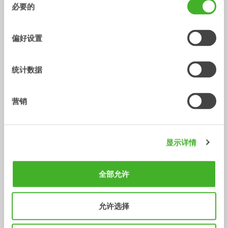
必要的
意
选
择
偏好设置
统计数据
Central lubrication
GEOfit
营销
配件
配件
/ KOBELCO SK17SR-5
铲斗
显示详情
全部允许
允许选择