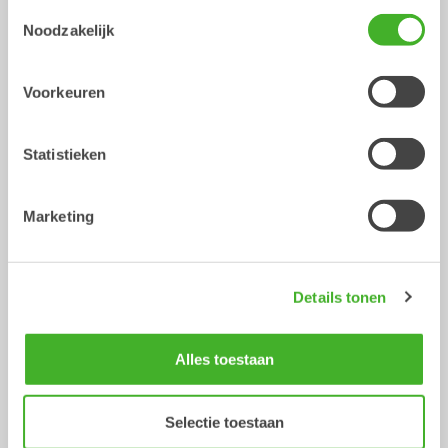
Toestemmingsselectie
Noodzakelijk
Voorkeuren
Statistieken
Marketing
Sorteergrijpers
Hydraulische palletvorken
Hydraulische uitrustingsstukken
Hydraulische uitrustingsstukken
2-26
ton
10-33
ton
Details tonen
Alles toestaan
Selectie toestaan