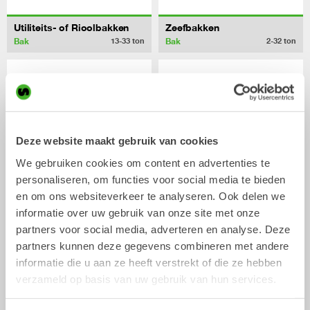
Utiliteits- of Rioolbakken
Zeefbakken
Bak
Bak
13-33
ton
2-32
ton
Deze website maakt gebruik van cookies
We gebruiken cookies om content en advertenties te
personaliseren, om functies voor social media te bieden
en om ons websiteverkeer te analyseren. Ook delen we
informatie over uw gebruik van onze site met onze
Graaf- of dieplepelbakken
Smalle- of Banaanbakken
partners voor social media, adverteren en analyse. Deze
Bak
Bak
0-33
ton
0-40
ton
partners kunnen deze gegevens combineren met andere
informatie die u aan ze heeft verstrekt of die ze hebben
/
Hydraulische uitrustingsstukken
verzameld op basis van uw gebruik van hun services.
HITACHI ZX250LC-6