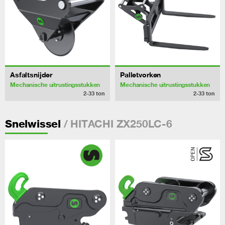
Asfaltsnijder
Palletvorken
Mechanische uitrustingsstukken
Mechanische uitrustingsstukken
2-33
ton
2-33
ton
/ HITACHI ZX250LC-6
Snelwissel