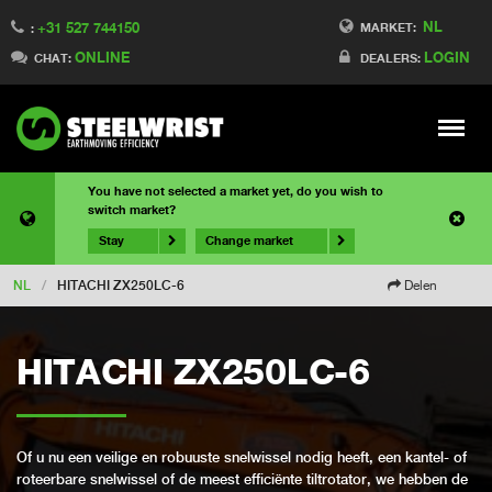
NL
+31 527 744150
MARKET:
:
ONLINE
LOGIN
CHAT:
DEALERS:
Meny
You have not selected a market yet, do you wish to
switch market?
Stay
Change market
NL
/
HITACHI ZX250LC-6
Delen
HITACHI ZX250LC-6
Of u nu een veilige en robuuste snelwissel nodig heeft, een kantel- of
roteerbare snelwissel of de meest efficiënte tiltrotator, we hebben de