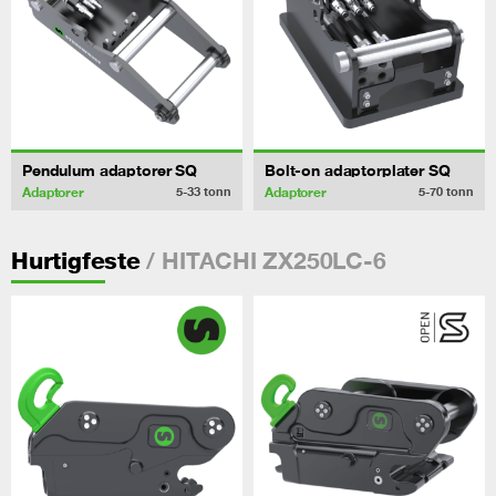
Pendulum adaptorer SQ
Bolt-on adaptorplater SQ
Adaptorer
Adaptorer
5-33
tonn
5-70
tonn
/ HITACHI ZX250LC-6
Hurtigfeste