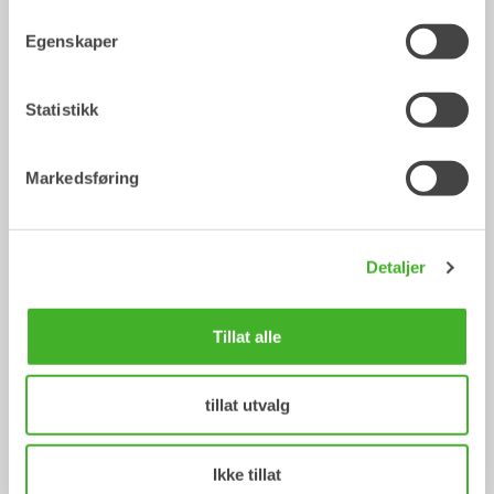
Mekaniske redskap
Mekaniske redskap
Egenskaper
Statistikk
Markedsføring
Detaljer
Asfaltkutter
Pallegafler
Mekaniske redskap
Mekaniske redskap
2-33
tonn
2-33
tonn
Tillat alle
/ HITACHI ZX250LC-6
Skuffer
tillat utvalg
Ikke tillat