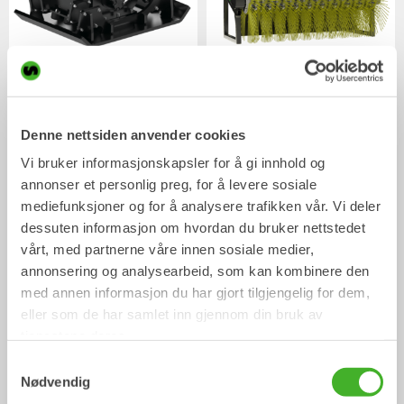
Markvibratorer
Feievalser
Hydrauliske redskap
Hydrauliske redskap
2-26
tonn
5-33
tonn
Denne nettsiden anvender cookies
/ HITACHI ZX250LC-6
Mekaniske redskap
Vi bruker informasjonskapsler for å gi innhold og
annonser et personlig preg, for å levere sosiale
mediefunksjoner og for å analysere trafikken vår. Vi deler
dessuten informasjon om hvordan du bruker nettstedet
vårt, med partnerne våre innen sosiale medier,
annonsering og analysearbeid, som kan kombinere den
med annen informasjon du har gjort tilgjengelig for dem,
eller som de har samlet inn gjennom din bruk av
tjenestene deres.
Samtykkevalg
Nødvendig
Rippere
Planeringsbjelker
0-33
tonn
2-33
tonn