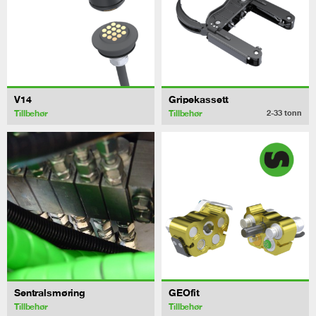
V14
Gripekassett
Tillbehør
Tillbehør
2-33
tonn
Sentralsmøring
GEOfit
Tillbehør
Tillbehør