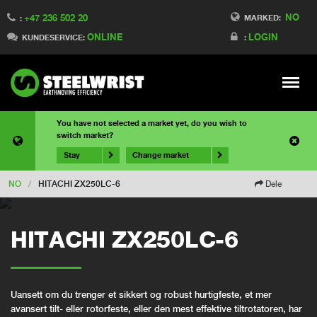
NO
+47 236 502 20
MARKED:
:
ONLINE
LOGIN
KUNDESERVICE:
:
Meny
You have not selected a market yet, do you wish to
switch market?
Stay
Change market
NO
/
HITACHI ZX250LC-6
Dele
HITACHI ZX250LC-6
Uansett om du trenger et sikkert og robust hurtigfeste, et mer
avansert tilt- eller rotorfeste, eller den mest effektive tiltrotatoren, har