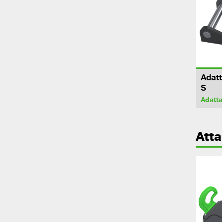
Adatt
S
Adatta
Att