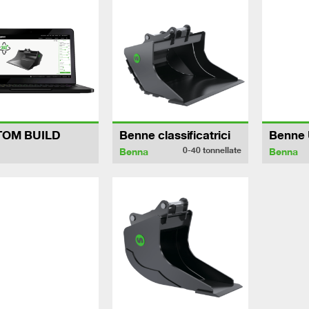
TOM BUILD
Benne classificatrici
Benne U
0-40
tonnellate
Benna
Benna