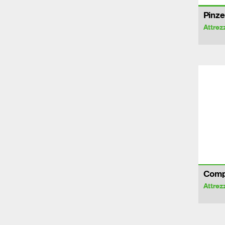
Pinze
Attrez
Comp
Attrez