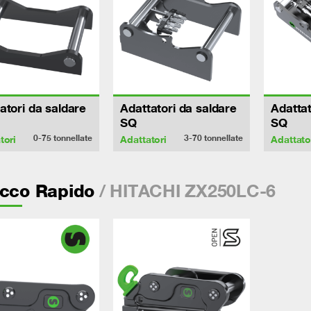
atori da saldare
Adattatori da saldare
Adattat
SQ
SQ
0-75
tonnellate
3-70
tonnellate
tori
Adattatori
Adattato
/ HITACHI ZX250LC-6
acco Rapido