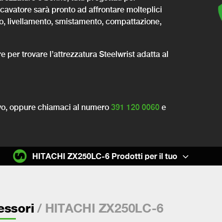
escavatore sarà pronto ad affrontare molteplici
mento, livellamento, smistamento, compattazione,
re per trovare l’attrezzatura Steelwrist adatta al
ivo, oppure chiamaci al
numero
391 120 0060
e
HITACHI ZX250LC-6 Prodotti per il tuo
/ HITACHI ZX250LC-6
essori