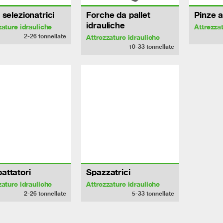
 selezionatrici
Forche da pallet
Pinze a
idrauliche
zature idrauliche
Attrezza
2-26
tonnellate
Attrezzature idrauliche
10-33
tonnellate
attatori
Spazzatrici
zature idrauliche
Attrezzature idrauliche
2-26
tonnellate
5-33
tonnellate