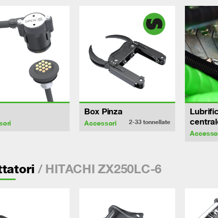
Box Pinza
Lubrifi
central
2-33
tonnellate
sori
Accessori
Accesso
/ HITACHI ZX250LC-6
tatori