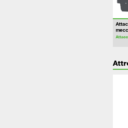
Attac
mecca
Attac
Attr