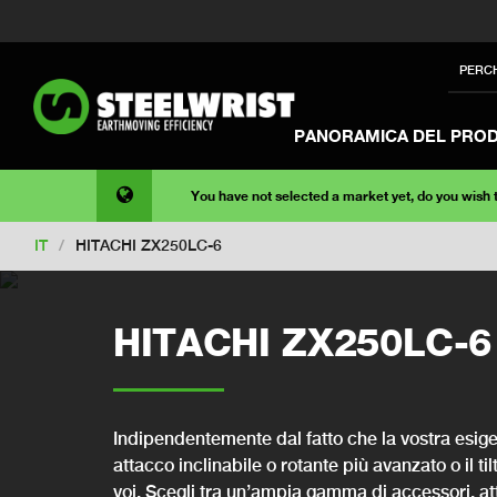
PERC
PANORAMICA DEL PRO
You have not selected a market yet, do you wish
IT
/
HITACHI ZX250LC-6
HITACHI ZX250LC-6
Indipendentemente dal fatto che la vostra esige
attacco inclinabile o rotante più avanzato o il ti
voi. Scegli tra un’ampia gamma di accessori, att