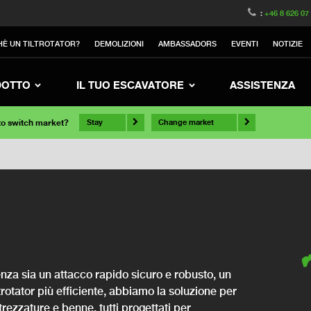
:
+46 8 626 07
HÈ UN TILTROTATOR?
DEMOLIZIONI
AMBASSADORS
EVENTI
NOTIZIE
DOTTO
IL TUO ESCAVATORE
ASSISTENZA
 to switch market?
Stay
Change market
nza sia un attacco rapido sicuro e robusto, un
ltrotator più efficiente, abbiamo la soluzione per
rezzature e benne, tutti progettati per