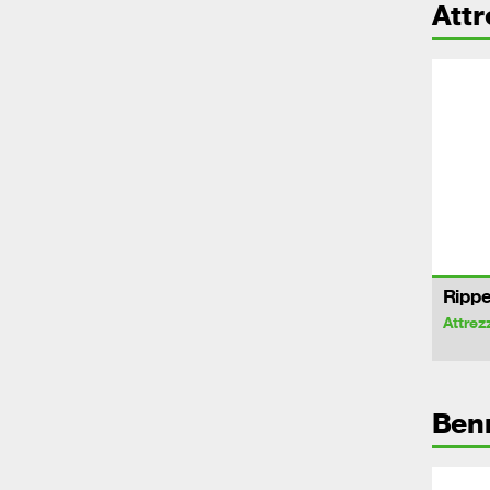
Att
Rippe
Attrez
Ben