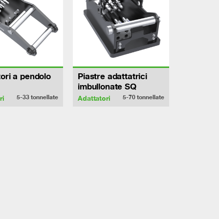
ori a pendolo
Piastre adattatrici
imbullonate SQ
5-33
tonnellate
5-70
tonnellate
ri
Adattatori