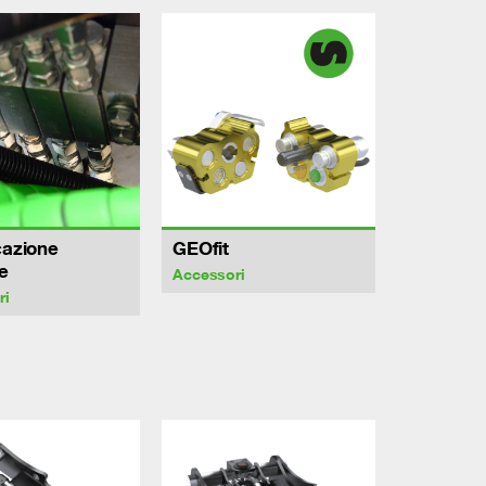
cazione
GEOfit
e
Accessori
ri