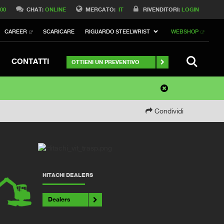
 00
CHAT:
ONLINE
MERCATO:
IT
RIVENDITORI:
LOGIN
CAREER
SCARICARE
RIGUARDO STEELWRIST
WEBSHOP
RICERCA
CONTATTI
OTTIENI UN PREVENTIVO
Condividi
HITACHI DEALERS
Dealers