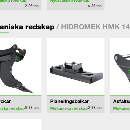
liska redskap
Hydrauliska redskap
2-26
ton
5-33
ton
/ HIDROMEK HMK 14
aniska redskap
rokar
Planeringsbalkar
Asfalt
0-33
ton
2-33
ton
iska redskap
Mekaniska redskap
Mekanis