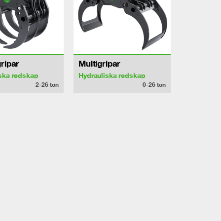
ripar
Multigripar
ska redskap
Hydrauliska redskap
2-26
ton
0-26
ton