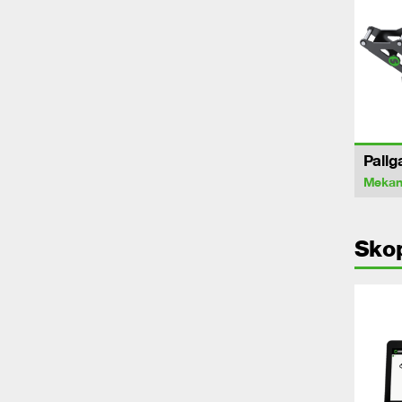
Pallg
Mekan
Sko