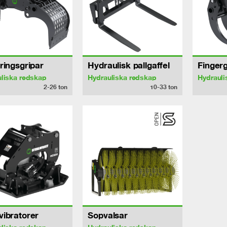
ringsgripar
Hydraulisk pallgaffel
Fingerg
liska redskap
Hydrauliska redskap
Hydrauli
2-26
ton
10-33
ton
ibratorer
Sopvalsar