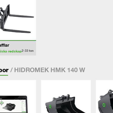
afflar
2-33
ton
iska redskap
/ HIDROMEK HMK 140 W
por