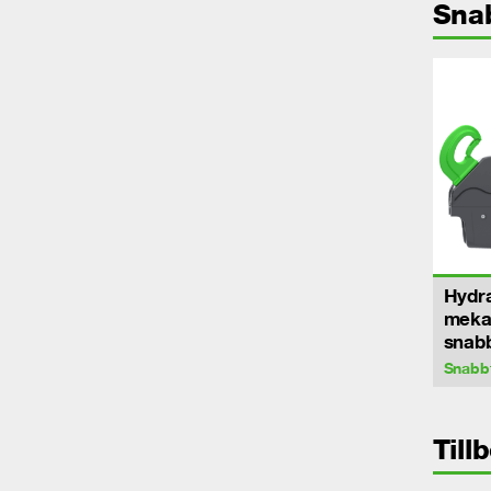
Sna
Hydra
meka
snab
Snabb
Till