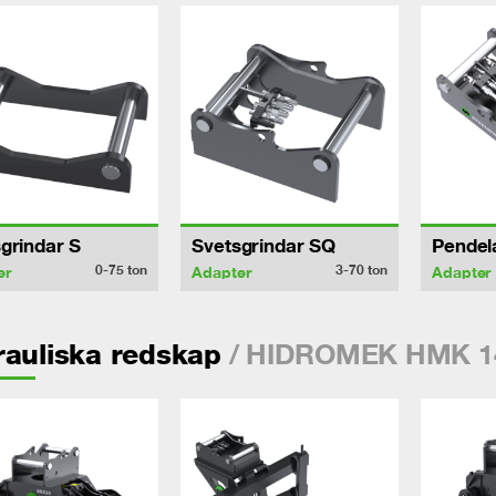
grindar S
Svetsgrindar SQ
Pendel
0-75
ton
3-70
ton
er
Adapter
Adapter
/ HIDROMEK HMK 1
auliska redskap