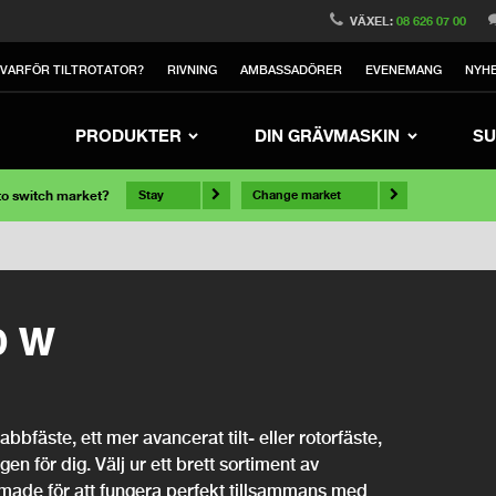
VÄXEL:
08 626 07 00
VARFÖR TILTROTATOR?
RIVNING
AMBASSADÖRER
EVENEMANG
NYH
PRODUKTER
DIN GRÄVMASKIN
SU
 to switch market?
Stay
Change market
0 W
bfäste, ett mer avancerat tilt- eller rotorfäste,
ngen för dig. Välj ur ett brett sortiment av
rmade för att fungera perfekt tillsammans med