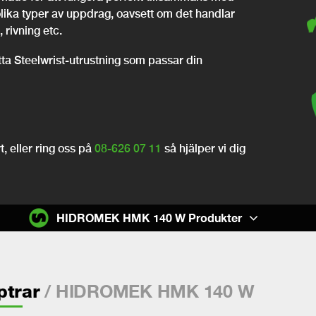
olika typer av uppdrag, oavsett om det handlar
 rivning etc.
itta Steelwrist-utrustning som passar din
, eller ring oss på
08-626 07 11
så hjälper vi dig
HIDROMEK HMK 140 W Produkter
/ HIDROMEK HMK 140 W
ptrar