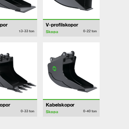
por
V-profilskopor
13-33
ton
0-22
ton
Skopa
opor
Kabelskopor
0-33
ton
0-40
ton
Skopa