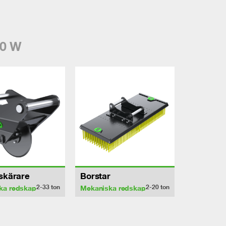
0 W
sskärare
Borstar
2-33
ton
2-20
ton
ka redskap
Mekaniska redskap