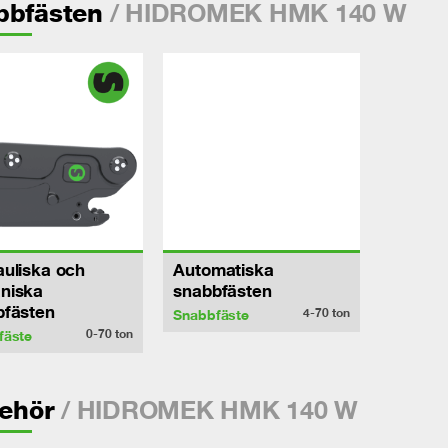
/ HIDROMEK HMK 140 W
bbfästen
uliska och
Automatiska
niska
snabbfästen
bfästen
4-70
ton
Snabbfäste
0-70
ton
fäste
/ HIDROMEK HMK 140 W
behör