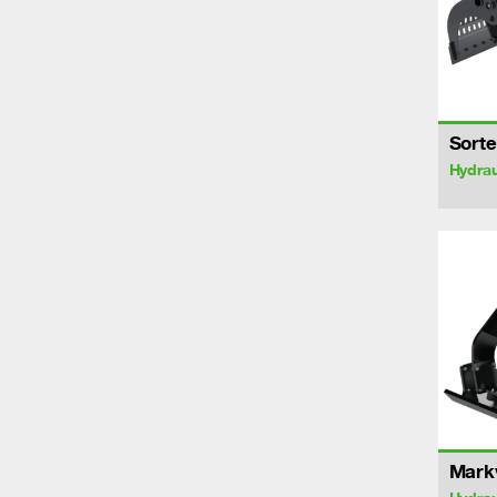
Sorte
Hydrau
Markv