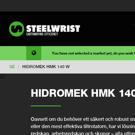
You have not selected a market yet, do you wish
SE
/
HIDROMEK HMK 140 W
HIDROMEK HMK 14
Oavsett om du behöver ett säkert och robust snab
eller den mest effektiva tiltrotatorn, har vi lösni
redskap, arbetsredskap och skopor – alla utfo