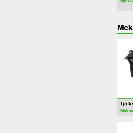
Hydrau
Mek
Tjälk
Mekan