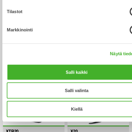
Tilastot
Markkinointi
X18
XTR15
Näytä tied
Kauhanpyörittäjä
Kauhanpyörittäjä
12-16
tonnisiin
12-15
tonnisiin
Salli kaikki
Salli valinta
Kiellä
XTR20
X20