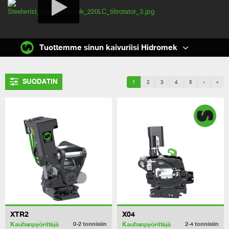
Tuottemme sinun kaivuriisi Hidromek
SUODATIN
1
2
3
4
5
›
»
XTR2
X04
Kauhanpyörittäjä
Kauhanpyörittäjä
0-2
tonnisiin
2-4
tonnisiin