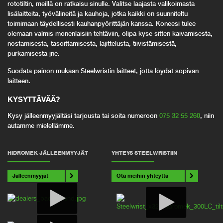
rototiltin, meillä on ratkaisu sinulle. Valitse laajasta valikoimasta
lisälaitteita, työvälineitä ja kauhoja, jotka kaikki on suunniteltu
toimimaan täydellisesti kauhanpyörittäjän kanssa. Koneesi tulee
olemaan valmis monenlaisiin tehtäviin, olipa kyse sitten kaivamisesta,
nostamisesta, tasoittamisesta, lajittelusta, tiivistämisestä,
purkamisesta jne.
Suodata painon mukaan Steelwristin laitteet, jotta löydät sopivan
laitteen.
KYSYTTÄVÄÄ
?
Kysy jälleenmyyjältäsi tarjousta tai soita numeroon
075 32 55 260
, niin
autamme mielellämme.
HIDROMEK JÄLLEENMYYJÄT
YHTEYS STEELWRISTIIN
Jälleenmyyjät
Ota meihin yhteyttä