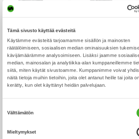
XTR10
X12
Kauhanpyörittäjä
Kauhanpyörittäjä
6-10
tonnisiin
7-12
tonnisiin
Tämä sivusto käyttää evästeitä
Käytämme evästeitä tarjoamamme sisällön ja mainosten
räätälöimiseen, sosiaalisen median ominaisuuksien tukemise
kävijämäärämme analysoimiseen. Lisäksi jaamme sosiaalis
median, mainosalan ja analytiikka-alan kumppaneillemme tie
siitä, miten käytät sivustoamme. Kumppanimme voivat yhdis
näitä tietoja muihin tietoihin, joita olet antanut heille tai joita o
kerätty, kun olet käyttänyt heidän palvelujaan.
Suostumuksen
X14
XTR13
Välttämätön
Kauhanpyörittäjä
Kauhanpyörittäjä
10-14
tonnisiin
10-13
tonnisiin
valinta
Mieltymykset