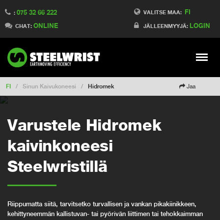
FI
075 32 66 222
Switch to France
VALITSE MAA:
:
ONLINE
LOGIN
Switch to Denmark
CHAT:
JÄLLEENMYYJÄ:
Switch to China
Switch to Australia
Stay
Meny
Change market
FI
/
Sinun Kaivukoneesi
/
Hidromek
Jaa
Varustele Hidromek
kaivinkoneesi
Steelwristillä
Riippumatta siitä, tarvitsetko turvallisen ja vankan pikakiinikkeen,
kehittyneemmän kallistuvan- tai pyörivän liittimen tai tehokkaimman