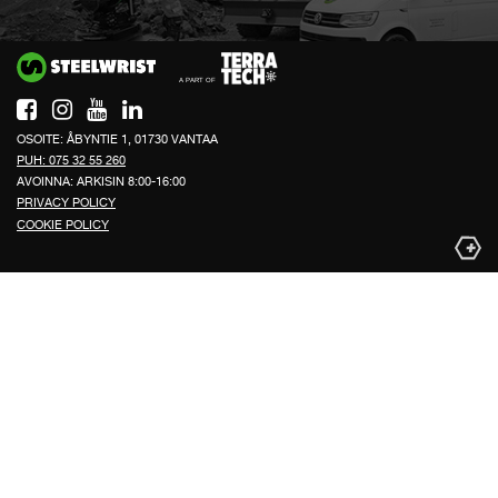
Si
OSOITE: ÅBYNTIE 1, 01730 VANTAA
PUH: 075 32 55 260
AVOINNA: ARKISIN 8:00-16:00
PRIVACY POLICY
COOKIE POLICY