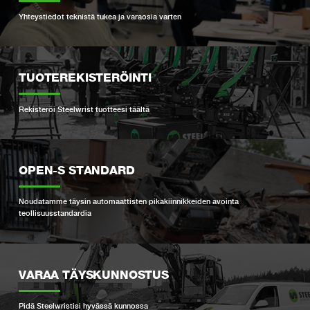
Yhteystiedot teknistä tukea ja varaosia varten
TUOTEREKISTERÖINTI
Rekisteröi Steelwrist tuotteesi täältä
OPEN-S STANDARD
Noudatamme täysin automaattisten pikakiinnikkeiden avointa
teollisuusstandardia
VARAA TÄYSKUNNOSTUS
Pidä Steelwristisi hyvässä kunnossa