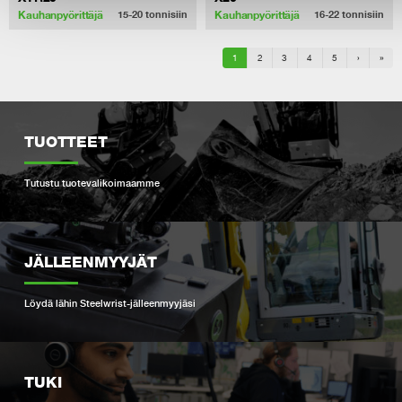
Kauhanpyörittäjä
Kauhanpyörittäjä
15-20
tonnisiin
16-22
tonnisiin
1
2
3
4
5
›
»
TUOTTEET
Tutustu tuotevalikoimaamme
JÄLLEENMYYJÄT
Löydä lähin Steelwrist-jälleenmyyjäsi
TUKI