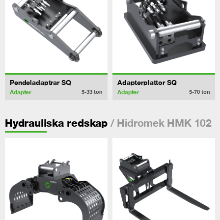
Pendeladaptrar SQ
Adapterplattor SQ
Adapter
Adapter
5-33
ton
5-70
ton
/ Hidromek HMK 102
Hydrauliska redskap