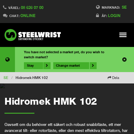
SE
08 626 07 00
MARKNAD:
VÄXEL:
ONLINE
LOGIN
CHAT:
ÅF:
Meny
You have not selected a market yet, do you wish to
switch market?
Stay
Change market
SE
/
Hidromek HMK 102
Dela
Hidromek HMK 102
Oavsett om du behöver ett säkert och robust snabbfäste, ett mer
avancerat tilt- eller rotorfäste, eller den mest effektiva tiltrotatorn, har