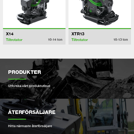
X14
XTR13
Tiltrotator
Tiltrotator
10-14
ton
10-13
ton
PRODUKTER
Utforska vårt produktutbud
ÅTERFÖRSÄLJARE
Hitta närmaste återförsäljare