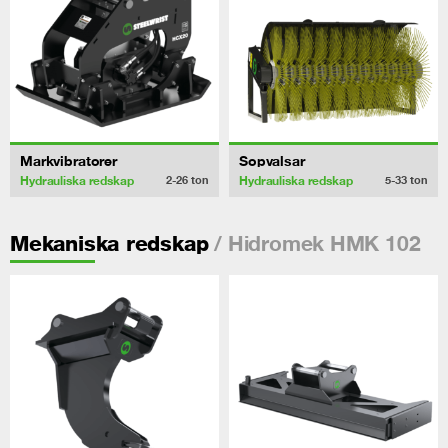
Markvibratorer
Sopvalsar
Hydrauliska redskap
Hydrauliska redskap
2-26
ton
5-33
ton
/ Hidromek HMK 102
Mekaniska redskap