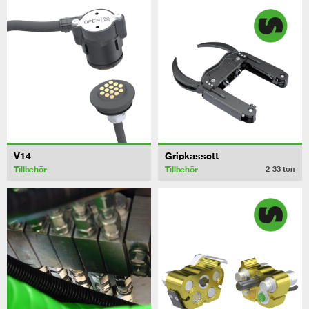
V14
Gripkassett
Tillbehör
Tillbehör
2-33
ton