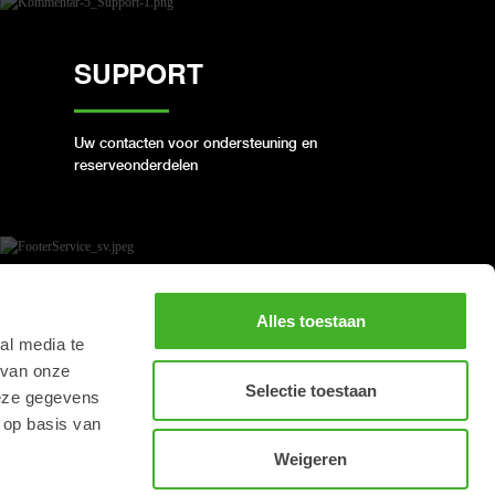
SUPPORT
Uw contacten voor ondersteuning en
reserveonderdelen
BOEK EEN VOLLEDIGE
Alles toestaan
REVISIE
al media te
 van onze
Selectie toestaan
deze gegevens
 op basis van
Houd uw Steelwrist in goede staat
Weigeren