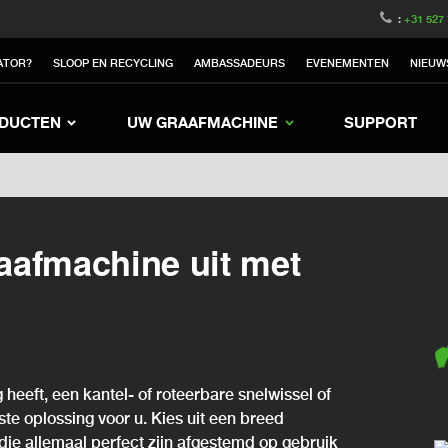
witzerland
Switch to Austria
Switch to Belgium
:
+31 527
nited Kingdom
Switch to Sweden
Switch to Poland
ATOR?
SLOOP EN RECYCLING
AMBASSADEURS
EVENEMENTEN
NIEUW
Korea
Switch to Japan
Switch to Italy
Swi
Switch to Denmark
Switch to China
Swit
DUCTEN
UW GRAAFMACHINE
SUPPORT
aafmachine uit met
 heeft, een kantel- of roteerbare snelwissel of
iste oplossing voor u. Kies uit een breed
die allemaal perfect zijn afgestemd op gebruik