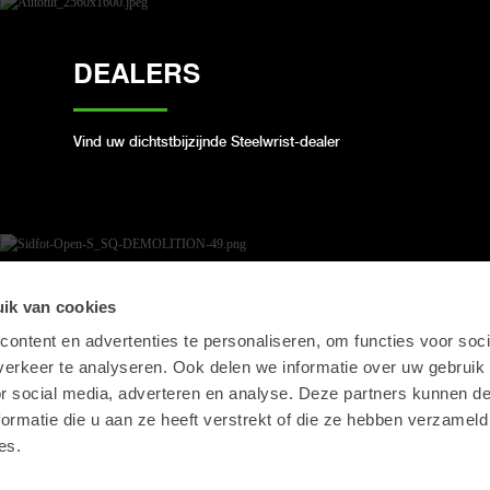
DEALERS
Vind uw dichtstbijzijnde Steelwrist-dealer
OPEN-S STANDAARD
ik van cookies
ontent en advertenties te personaliseren, om functies voor soci
erkeer te analyseren. Ook delen we informatie over uw gebruik
We voldoen aan de open industriestandaard voor
or social media, adverteren en analyse. Deze partners kunnen 
volautomatische snelwissels
ormatie die u aan ze heeft verstrekt of die ze hebben verzameld
es.