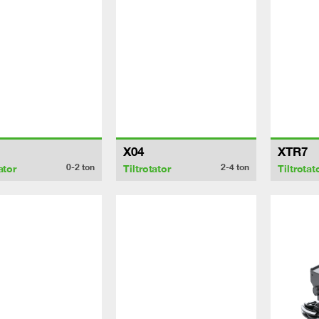
X04
XTR7
0-2
ton
2-4
ton
ator
Tiltrotator
Tiltrotat