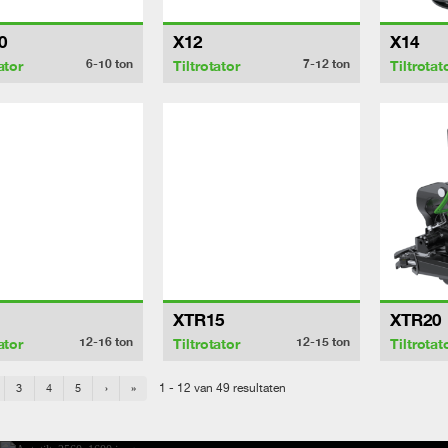
0
X12
X14
6-10
ton
7-12
ton
ator
Tiltrotator
Tiltrotat
XTR15
XTR20
12-16
ton
12-15
ton
ator
Tiltrotator
Tiltrotat
1 - 12 van 49 resultaten
3
4
5
›
»