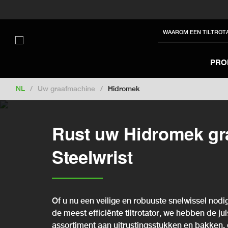
Switch to New Zealand
Switch to S
Switch to International
Switch to U
WAAROM EEN TILTROT
Switch to North America
Switch to 
Switch to France
Switch to Finland
PRO
Change market
NL
/
Uw graafmachine
/
Hidromek
Rust uw Hidromek gr
Steelwrist
Of u nu een veilige en robuuste snelwissel nodig
de meest efficiënte tiltrotator, we hebben de ju
assortiment aan uitrustingsstukken en bakken, 