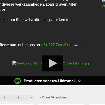
or diverse werkzaamheden, zoals graven, tillen,
ort.
chine om Steelwrist uitrustingsstukken te
ferte aan, of bel ons op
+31 527 744151
en we
Producten voor uw Hidromek
1 - 12 van 49 resultaten
3
4
5
›
»