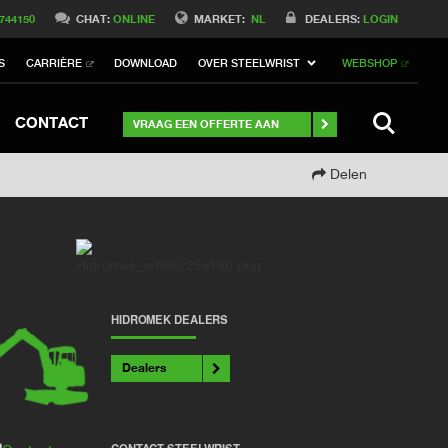
Switch to Belgique
 744150
CHAT:
ONLINE
MARKET:
NL
DEALERS:
LOGIN
Switch to Norway
S
CARRIÈRE
DOWNLOAD
OVER STEELWRIST
WEBSHOP
tch to Germany
ch to Australia
Stay
SEARCH
CONTACT
VRAAG EEN OFFERTE AAN
Delen
HIDROMEK DEALERS
Dealers
CONTACT STEELWRIST