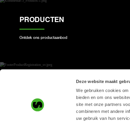
PRODUCTEN
Ontdek ons ​​productaanbod
PRODUCT REGISTRATIE
Deze website maakt gebru
We gebruiken cookies om c
bieden en om ons websitev
Registreer hier uw Steelwrist-product
site met onze partners vo
combineren met andere inf
uw gebruik van hun servic