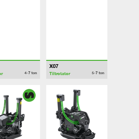
X07
4-7
ton
5-7
ton
or
Tiltrotator