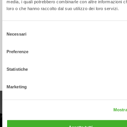
media, i quali potrebbero combinarle con altre informazioni ch
Larghezza 
1000
1500
[mm]
loro o che hanno raccolto dal suo utilizzo dei loro servizi.
Altezza 
1060
1060
[mm]
Selezione
Necessari
Flusso 
40–130
40–130
del
dell'olio

consenso
 [l/min]
Preferenze
Pressione 
250
250
Massima 
[bar]
Statistiche
Marketing
PRODOTTI
Mostra
Esplora la nostra gamma di prodotti