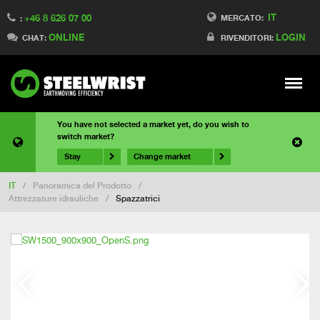
IT
+46 8 626 07 00
MERCATO:
:
ONLINE
LOGIN
CHAT:
RIVENDITORI:
Meny
You have not selected a market yet, do you wish to
switch market?
Stay
Change market
IT
/
Panoramica del Prodotto
/
Attrezzature idrauliche
/
Spazzatrici