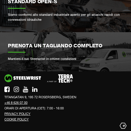
STANDARD OPEN-S
Siamo conformi allo standard industriale aperto per gli attacchi rapidi con
connessioni idrauliche
PRENOTA UN TAGLIANDO COMPLETO
Mantieni il tuo Steelwrist in ottime condizioni
Si
TITANGATAN 9, 195 72 ROSERSBERG, SWEDEN
+46 8 626 07 00
ORARI DI APERTURA (CET): 7:00 - 16:00
PRIVACY POLICY
COOKIE POLICY