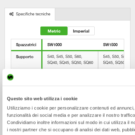
Specifiche tecniche
Metric
Imperial
Spazzatrici
SW1000
SW1500
Supporto
S40, S45, S50, S60,
S45, S50, S60, S
SQ40, SQ45, SQ50, SQ60
SQ45, SQ50, SQ6
Peso della 
5-33
5-33
macchina 
[ton]
Peso da 
205
250
Questo sito web utilizza i cookie
[kg]
Utilizziamo i cookie per personalizzare contenuti ed annunci, 
Peso, 
210
250
funzionalità dei social media e per analizzare il nostro traffico
senza 
Condividiamo inoltre informazioni sul modo in cui utilizza il n
staffa
i nostri partner che si occupano di analisi dei dati web, pubbli