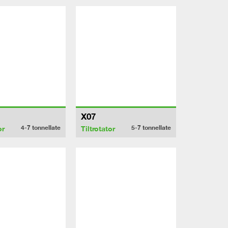
X07
4-7
tonnellate
5-7
tonnellate
or
Tiltrotator