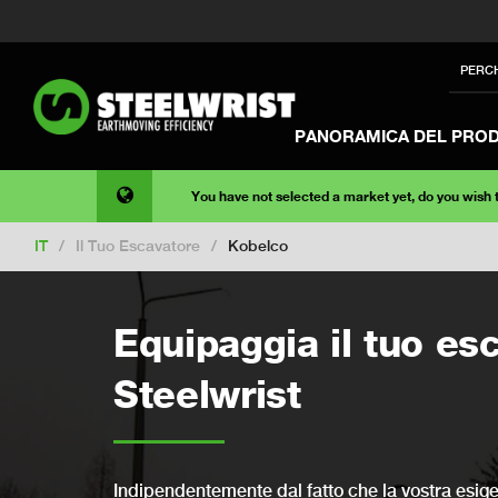
PERC
PANORAMICA DEL PRO
You have not selected a market yet, do you wish
IT
/
Il Tuo Escavatore
/
Kobelco
Equipaggia il tuo e
Steelwrist
Indipendentemente dal fatto che la vostra esige