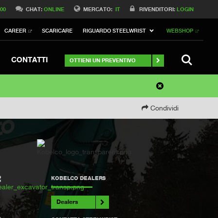
 00
CHAT:
ONLINE
MERCATO:
IT
RIVENDITORI:
LOGIN
CAREER
SCARICARE
RIGUARDO STEELWRIST
WEBSHOP
RICERCA
CONTATTI
OTTIENI UN PREVENTIVO
Condividi
KOBELCO DEALERS
Dealers