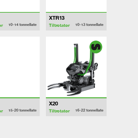
XTR13
10-14
tonnellate
10-13
tonnellate
or
Tiltrotator
X20
15-20
tonnellate
16-22
tonnellate
or
Tiltrotator