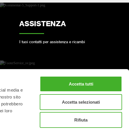
ASSISTENZA
I tuoi contatti per assistenza e ricambi
PRENOTA UN
Accetta tutti
TAGLIANDO COMPLETO
cial media e
nostro sito
Accetta selezionati
i potrebbero
Mantieni il tuo Steelwrist in ottime condizioni
ei loro
Rifiuta