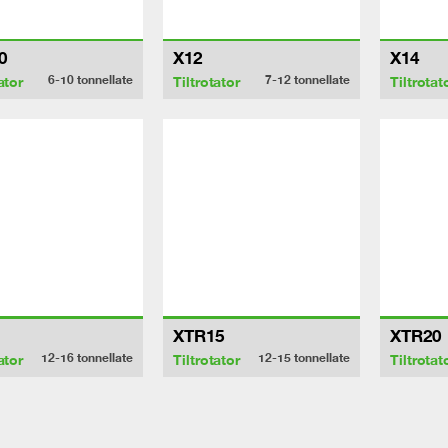
0
X12
X14
6-10
tonnellate
7-12
tonnellate
ator
Tiltrotator
Tiltrotat
XTR15
XTR20
12-16
tonnellate
12-15
tonnellate
ator
Tiltrotator
Tiltrotat