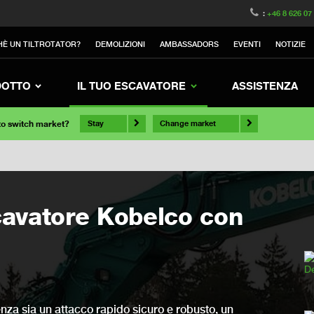
:
+46 8 626 07
HÈ UN TILTROTATOR?
DEMOLIZIONI
AMBASSADORS
EVENTI
NOTIZIE
DOTTO
IL TUO ESCAVATORE
ASSISTENZA
 to switch market?
Stay
Change market
scavatore Kobelco con
nza sia un attacco rapido sicuro e robusto, un