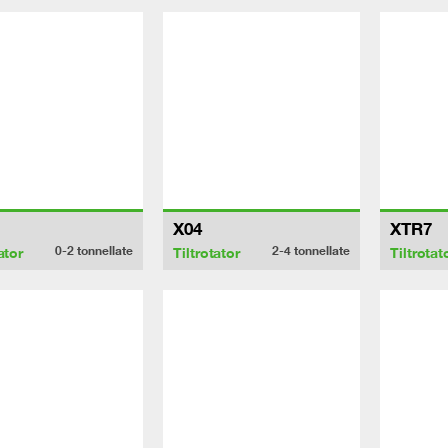
X04
XTR7
0-2
tonnellate
2-4
tonnellate
ator
Tiltrotator
Tiltrotat