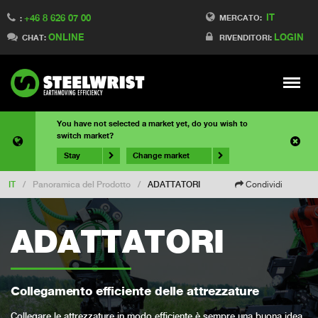
IT
+46 8 626 07 00
MERCATO:
:
ONLINE
LOGIN
CHAT:
RIVENDITORI:
Meny
You have not selected a market yet, do you wish to
switch market?
Stay
Change market
IT
/
Panoramica del Prodotto
/
ADATTATORI
Condividi
ADATTATORI
Collegamento efficiente delle attrezzature
Collegare le attrezzature in modo efficiente è sempre una buona idea.