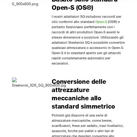
Open-S (OS®)
I nostri adattatori SQ includono raccordi per
olio conformi allo standard
Open-S
(OS®) e
pertanto funzionano perfettamente con i
raccordi di altri produttori Open-S aventi le
stesse dimensioni e posizioni. Utilizzando gli
adattatori Steelwrist SQ è possibile convertire
qualsiasi attrezzatura o accessorio in Open-S.
Open-S è lo standard aperto per gli attacchi
rapidi completamente automatici per
escavatori.
Conversione delle
attrezzature
meccaniche allo
standard simmetrico
Potresti già disporre di una serie di
attrezzature meccaniche, come benne,
scarificatori, frese per asfalto, travi livellatrici,
spazzole, forche per pallet o altri tipi di
attrezzature che desideri convertire allo