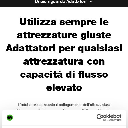
Di più riguardo Adattatori
Utilizza sempre le
attrezzature giuste
Adattatori per qualsiasi
attrezzatura con
capacità di flusso
elevato
L’adattatore consente il collegamento dell’attrezzatura
utilizzata con l’attacco macchina o con l’attacco tiltrotator
sull’escavatore. Con la gamma di adattatori Steelwrist puoi
essere certo di utilizzare sempre l’attrezzatura giusta e puoi
ampliare facilmente la tua gamma di attrezzature con nuovi