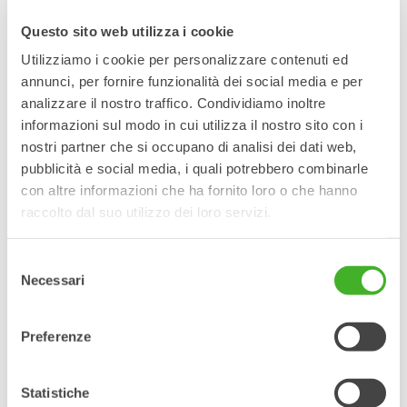
adattatori. Steelwrist offre quattro diversi tipi di adattatori:
Questo sito web utilizza i cookie
piastre adattatrici imbullonate SQ, adattatori saldati SQ,
adattatori a pendolo SQ e adattatori saldati S. Ciò significa
Utilizziamo i cookie per personalizzare contenuti ed
che esiste una soluzione disponibile per integrare tutti i tipi di
annunci, per fornire funzionalità dei social media e per
attrezzature con l’attacco macchina Steelwrist o con l’attacco
analizzare il nostro traffico. Condividiamo inoltre
tiltrotator. Lo standard dell’attacco rapido definisce
informazioni sul modo in cui utilizza il nostro sito con i
l’interfaccia tra attacco e attrezzatura. Tutti i nostri adattatori
seguono lo standard Open-S (OS®) per l’interfaccia
nostri partner che si occupano di analisi dei dati web,
meccanica, idraulica ed elettrica.
pubblicità e social media, i quali potrebbero combinarle
con altre informazioni che ha fornito loro o che hanno
raccolto dal suo utilizzo dei loro servizi.
Adattatori per qualsiasi
attrezzatura con
Selezione
capacità di flusso
Necessari
del
elevato
consenso
Collaboriamo a stretto contatto con numerosi
Preferenze
produttori di attrezzature per creare soluzioni
in cui gli adattatori SQ siano parte integrante
del progetto, consentendo così le migliori
prestazioni e un instradamento ottimale dei
Statistiche
tubi flessibili. Tutti gli attacchi maschio nelle