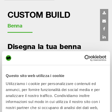
CUSTOM BUILD
Benna
Disegna la tua benna
Se avessi solo quella forma specifica della
benna, sarei in grado di fare questo lavoro
molto più velocemente . . .
Questo sito web utilizza i cookie
Hai mai avuto questa sensazione?
Utilizziamo i cookie per personalizzare contenuti ed
Sappiamo che molti operatori esperti possono avere
annunci, per fornire funzionalità dei social media e per
esigenze specifiche! Come fornitore di attrezzature leader
della tecnologia, ora ti mettiamo a disposizione gli
analizzare il nostro traffico. Condividiamo inoltre
strumenti in modo da poter progettare online la tua benna
informazioni sul modo in cui utilizza il nostro sito con i
personalizzata. Utilizzando il nostro strumento online puoi
nostri partner che si occupano di analisi dei dati web,
modellare la benna secondo i tuoi desideri, aggiungere