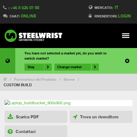
IT
+46 8 626 07 00
MERCATO:
:
ONLINE
LOGIN
CHAT:
RIVENDITORI:
Meny
You have not selected a market yet, do you wish to
switch market?
Stay
Change market
IT
/
Panoramica del Prodotto
/
Benne
/
CUSTOM BUILD
Scarica PDF
Trova un rivenditore
Contattaci