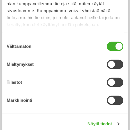
alan kumppaneillemme tietoja siitä, miten käytät
sivustoamme. Kumppanimme voivat yhdistää näitä
tietoja muihin tietoihin, joita olet antanut heille tai joita on
kerätty, kun olet käyttänyt heidän palvelujaan.
Suostumuksen
Yleiskauhat
Lajittelukauhat
Välttämätön
valinta
Kauha
Kauha
13-33
tonnisiin
2-32
tonnisiin
Mieltymykset
Tilastot
Markkinointi
Näytä tiedot
Kuokkakauhat
Kaapelikauhat