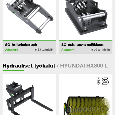
SQ-heiluriadapterit
SQ-pultattavat seläkkeet
Adapterit
Adapterit
5-33
tonnisiin
5-70
tonnisiin
/ HYUNDAI HX300 L
Hydrauliset työkalut