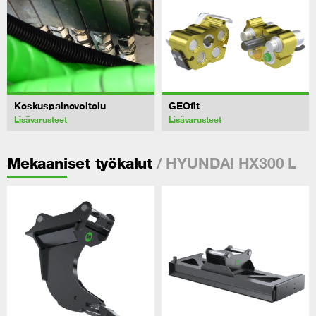
Keskuspainevoitelu
GEOfit
Lisävarusteet
Lisävarusteet
/ HYUNDAI HX300 L
Mekaaniset työkalut