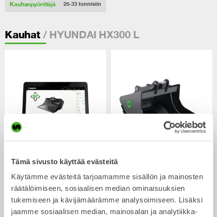
Kauhanpyörittäjä
25-33
tonnisiin
/ HYUNDAI HX300 L
Kauhat
CUSTOM BUILD
Luiskakauhat
Tämä sivusto käyttää evästeitä
Kauha
Kauha
0-40
tonnisiin
Käytämme evästeitä tarjoamamme sisällön ja mainosten
räätälöimiseen, sosiaalisen median ominaisuuksien
tukemiseen ja kävijämäärämme analysoimiseen. Lisäksi
jaamme sosiaalisen median, mainosalan ja analytiikka-