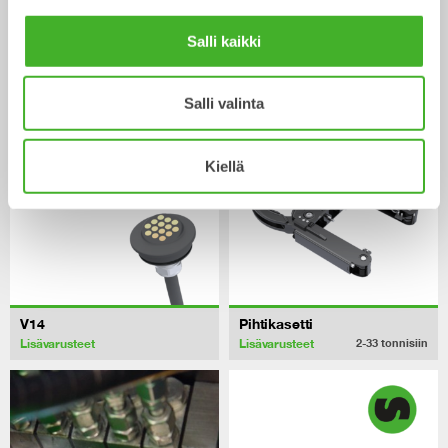
Kauha
Kauha
0-33
tonnisiin
0-40
tonnisiin
Salli kaikki
/ HYUNDAI HX300 L
Lisävarusteet
Salli valinta
Kiellä
V14
Pihtikasetti
Lisävarusteet
Lisävarusteet
2-33
tonnisiin