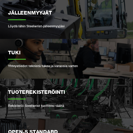
JÄLLEENMYYJÄT
Löydä lähin Steelwrist-jälleenmyyjäsi
TUKI
Yhteystiedot teknistä tukea ja varaosia varten
TUOTEREKISTERÖINTI
Rekisteröi Steelwrist tuotteesi täältä
OPEN-S STANDARD