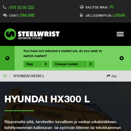
FI
075 32 66 222
VALITSE MAA:
:
ONLINE
LOGIN
CHAT:
JÄLLEENMYYJÄ:
Meny
You have not selected a market yet, do you wish to
switch market?
Stay
Change market
FI
/
HYUNDAI HX300 L
Jaa
HYUNDAI HX300 L
Riippumatta siitä, tarvitsetko turvallisen ja vankan pikakiinikkeen,
kehittyneemmän kallistuvan- tai pyörivän liittimen tai tehokkaimman