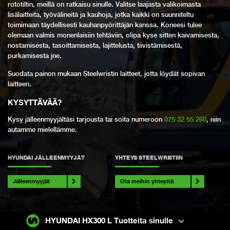
rototiltin, meillä on ratkaisu sinulle. Valitse laajasta valikoimasta
lisälaitteita, työvälineitä ja kauhoja, jotka kaikki on suunniteltu
toimimaan täydellisesti kauhanpyörittäjän kanssa. Koneesi tulee
olemaan valmis monenlaisiin tehtäviin, olipa kyse sitten kaivamisesta,
nostamisesta, tasoittamisesta, lajittelusta, tiivistämisestä,
purkamisesta jne.
Suodata painon mukaan Steelwristin laitteet, jotta löydät sopivan
laitteen.
KYSYTTÄVÄÄ
?
Kysy jälleenmyyjältäsi tarjousta tai soita numeroon
075 32 55 260
, niin
autamme mielellämme.
HYUNDAI JÄLLEENMYYJÄT
YHTEYS STEELWRISTIIN
Jälleenmyyjät
Ota meihin yhteyttä
HYUNDAI HX300 L Tuotteita sinulle