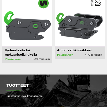
Hydraulisella tai
Automaattikiinnikkeet
mekaanisella lukolla
Pikakiinnike
4-70
tonnisiin
Pikakiinnike
0-70
tonnisiin
TUOTTEET
Tutustu tuotevalikoimaamme