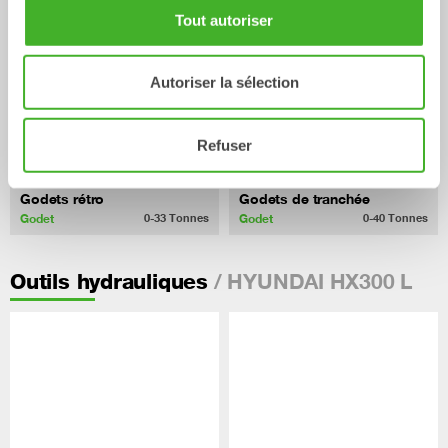
Tout autoriser
Autoriser la sélection
Refuser
Godets rétro
Godets de tranchée
Godet
Godet
0-33
Tonnes
0-40
Tonnes
/ HYUNDAI HX300 L
Outils hydrauliques