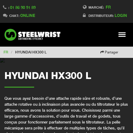
FR
01 86 90 91 89
Switch to Finland
MARCHÉ:
:
ONLINE
LOGIN
Switch to Denmark
CHAT:
DISTRIBUTEUR:
Switch to China
Switch to Australia
Stay
Meny
Change market
FR
/
HYUNDAI HX300 L
Partager
HYUNDAI HX300 L
Que vous ayez besoin d’une attache rapide sûre et robuste, d’une
attache rotative ou à inclinaison plus avancée ou du tiltrotateur le plus
efficace, nous avons la solution pour vous. Choisissez parmi une
large gamme d’accessoires, d’outils de travail et de godets, tous
conçus pour fonctionner parfaitement sous le tiltrotateur. La pelle
mécanique sera prête à effectuer de multiples types de tâches, qu’il