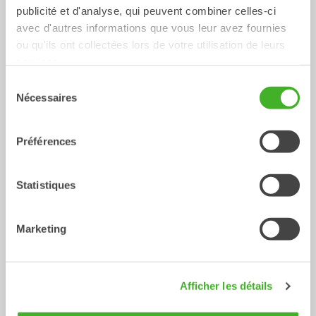
publicité et d'analyse, qui peuvent combiner celles-ci
avec d'autres informations que vous leur avez fournies
ou qu'ils ont collectées lors de votre utilisation de leurs
services.
CUSTOM BUILD
Godets de nivellement
Sélection
Godet
Godet
0-40
Tonnes
Nécessaires
du
consentement
Préférences
Statistiques
Marketing
Godets à usage général
Godets de tri
Godet
Godet
13-33
Tonnes
2-32
Tonnes
Afficher les détails