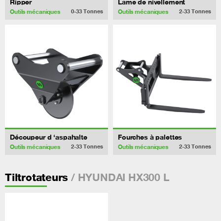
Ripper
Lame de nivellement
Outils mécaniques
Outils mécaniques
0-33
Tonnes
2-33
Tonnes
Découpeur d ‘aspahalte
Fourches à palettes
Outils mécaniques
Outils mécaniques
2-33
Tonnes
2-33
Tonnes
/ HYUNDAI HX300 L
Tiltrotateurs