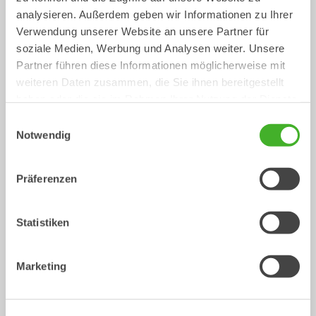
analysieren. Außerdem geben wir Informationen zu Ihrer
Verwendung unserer Website an unsere Partner für
soziale Medien, Werbung und Analysen weiter. Unsere
Tieflöffel
Kabellöffel
Partner führen diese Informationen möglicherweise mit
Löffel
Löffel
0-33
Tonnen
0-40
Tonnen
weiteren Daten zusammen, die Sie ihnen bereitgestellt
haben oder die sie im Rahmen Ihrer Nutzung der Dienste
/
Mechanische Anbauwerkzeuge
gesammelt haben.
Einwilligungsauswahl
HYUNDAI HX300 L
Notwendig
Präferenzen
Statistiken
Marketing
Reißzahn
Planierbalken