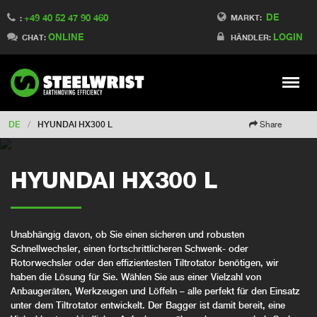
DE
+49 40 52 47 90 460
Switch to Finland
MARKT:
:
ONLINE
LOGIN
Switch to Denmark
CHAT:
HÄNDLER:
Switch to China
Switch to Australia
Stay
Meny
Change market
DE
/
HYUNDAI HX300 L
Share
HYUNDAI HX300 L
Unabhängig davon, ob Sie einen sicheren und robusten
Schnellwechsler, einen fortschrittlicheren Schwenk- oder
Rotorwechsler oder den effizientesten Tiltrotator benötigen, wir
haben die Lösung für Sie. Wählen Sie aus einer Vielzahl von
Anbaugeräten, Werkzeugen und Löffeln – alle perfekt für den Einsatz
unter dem Tiltrotator entwickelt. Der Bagger ist damit bereit, eine