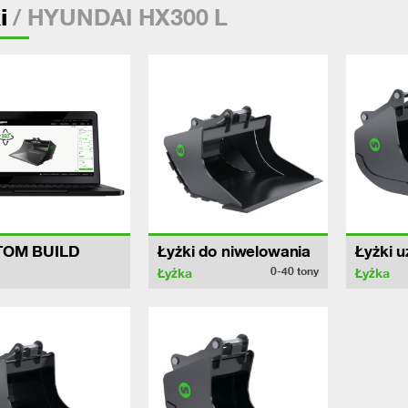
/ HYUNDAI HX300 L
i
TOM BUILD
Łyżki do niwelowania
Łyżki 
0-40
tony
Łyżka
Łyżka