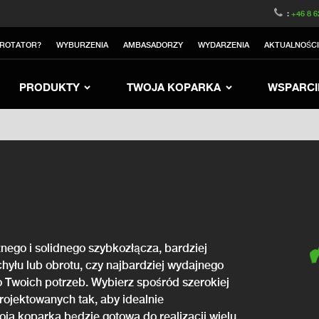
witzerland
Switch to Austria
Switch to Belgium
:
+46 8 6
nited Kingdom
Switch to Sweden
Switch to Norway
TROTATOR?
WYBURZENIA
AMBASADORZY
WYDARZENIA
AKTUALNOŚC
rea
Switch to Japan
Switch to Italy
Switc
Switch to Denmark
Switch to China
Swit
PRODUKTY
TWOJA KOPARKA
WSPARCI
nego i solidnego szybkozłącza, bardziej
yłu lub obrotu, czy najbardziej wydajnego
 Twoich potrzeb. Wybierz spośród szerokiej
rojektowanych tak, aby idealnie
oja koparka będzie gotowa do realizacji wielu