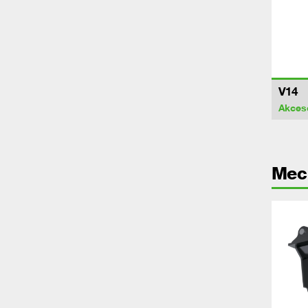
V14
Akces
Mec