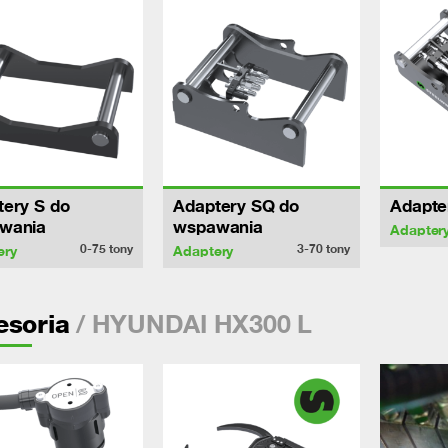
ery S do
Adaptery SQ do
Adapte
wania
wspawania
Adapter
0-75
tony
3-70
tony
ery
Adaptery
/ HYUNDAI HX300 L
esoria