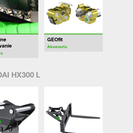
lne
GEOfit
wanie
Akcesoria
ia
AI HX300 L