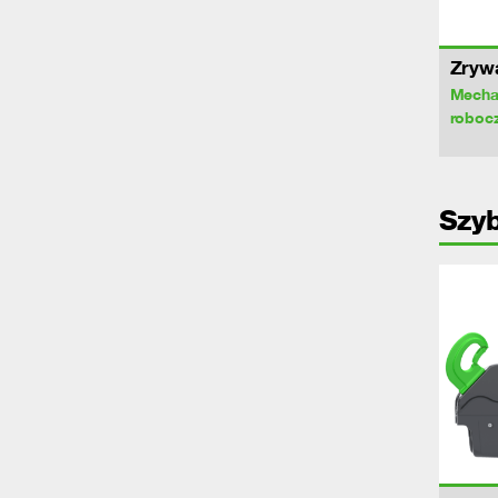
Zryw
Mecha
roboc
Szy