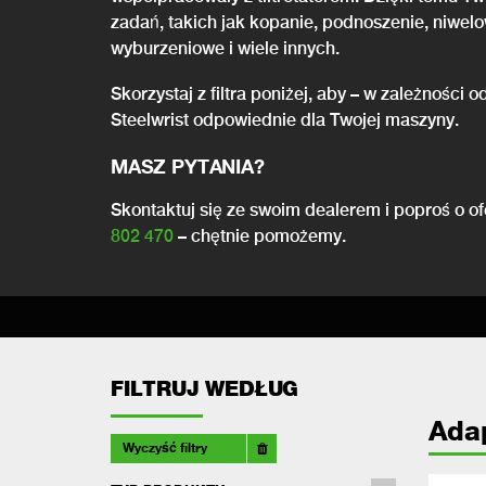
zadań, takich jak kopanie, podnoszenie, niwel
wyburzeniowe i wiele innych.
Skorzystaj z filtra poniżej, aby – w zależności
Steelwrist odpowiednie dla Twojej maszyny.
MASZ PYTANIA?
Skontaktuj się ze swoim dealerem i poproś o 
802 470
– chętnie pomożemy.
FILTRUJ WEDŁUG
Ada
Wyczyść filtry