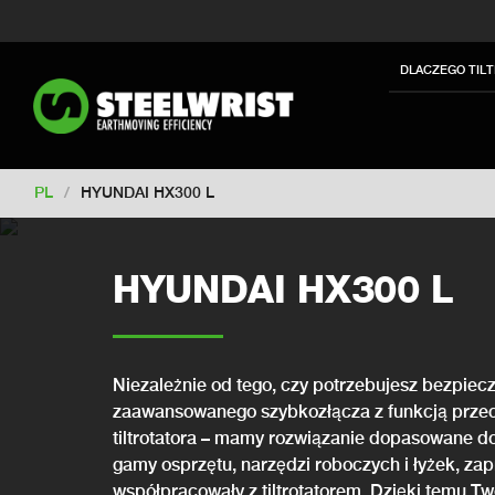
Switch to New Zealand
Switch to S
Switch to International
Switch to U
DLACZEGO TIL
Switch to Netherlands
Switch to Ko
Switch to France
Switch to Finland
Change market
PL
/
HYUNDAI HX300 L
HYUNDAI HX300 L
Niezależnie od tego, czy potrzebujesz bezpiecz
zaawansowanego szybkozłącza z funkcją przech
tiltrotatora – mamy rozwiązanie dopasowane do
gamy osprzętu, narzędzi roboczych i łyżek, zap
współpracowały z tiltrotatorem. Dzięki temu Tw