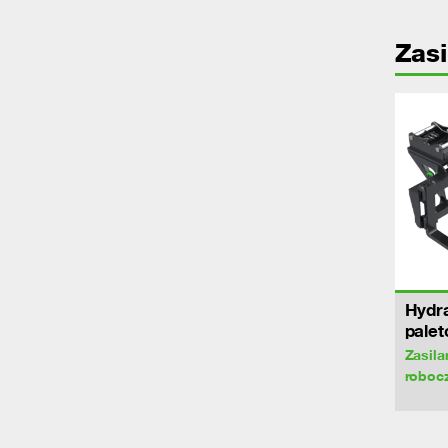
Zasi
Hydra
pale
Zasila
roboc