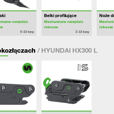
aki
Belki profilujące
Noże do
niczne narzędzia
Mechaniczne narzędzia
Mechani
ze
robocze
robocze
0-33
tony
2-33
tony
/ HYUNDAI HX300 L
bkozłączach