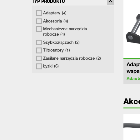
TYP PRODUKTU
Adaptery
(4)
Akcesoria
(4)
Mechaniczne narzędzia
robocze
(4)
Szybkozłączach
(2)
Tiltrotatory
(1)
Zasilane narzędzia robocze
(2)
Adapt
Łyżki
(6)
wspa
Adapt
Akc