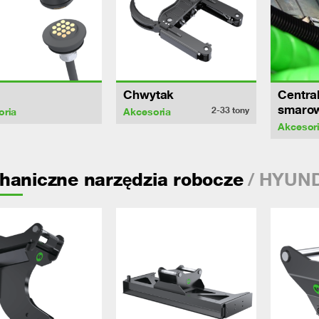
Chwytak
Centra
smaro
2-33
tony
oria
Akcesoria
Akcesor
/ HYUND
haniczne narzędzia robocze