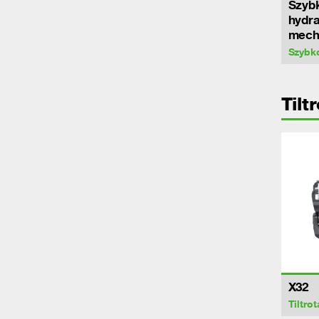
Szyb
hydra
mech
Szybk
Tilt
X32
Tiltrot