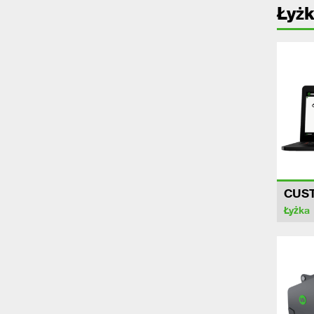
Łyżk
CUS
Łyżka