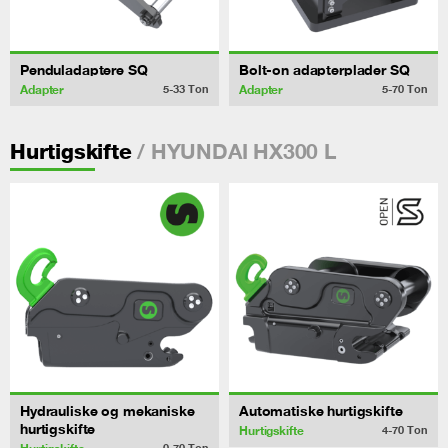
Penduladaptere SQ
Bolt-on adapterplader SQ
Adapter
Adapter
5-33
Ton
5-70
Ton
/ HYUNDAI HX300 L
Hurtigskifte
Hydrauliske og mekaniske
Automatiske hurtigskifte
hurtigskifte
Hurtigskifte
4-70
Ton
0-70
Ton