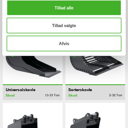
Tillad alle
CUSTOM BUILD
Planeringsskovle
Skovl
Skovl
0-40
Ton
Tillad valgte
Afvis
Universalskovle
Sorterskovle
Skovl
Skovl
13-33
Ton
2-32
Ton