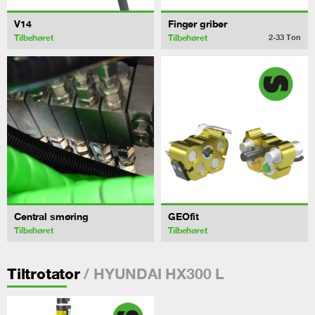
V14
Finger griber
Tilbehøret
Tilbehøret
2-33
Ton
Central smøring
GEOfit
Tilbehøret
Tilbehøret
/ HYUNDAI HX300 L
Tiltrotator