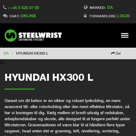
DA
+46 8 626 07 00
Switch to France
MARKED:
:
ONLINE
LOGIN
Switch to Finland
CHAT:
FORHANDLERE:
Switch to China
Switch to Australia
Stay
Meny
Change market
DA
/
HYUNDAI HX300 L
Del
HYUNDAI HX300 L
Uanset om dit behov er en sikker og robust lynkobling, en mere
avanceret tilt- eller rotorkobling eller den mest effektive tiltrotator, så
har vi løsningen til dig. Vælg mellem et bredt udvalg af redskaber,
arbejdsredskaber og skovle, alle designet til at fungere perfekt under
tiltrotatoren. Gravemaskinen vil være klar til at håndtere flere typer
opgaver, hvad enten det er gravning, løft, nivellering, sortering,