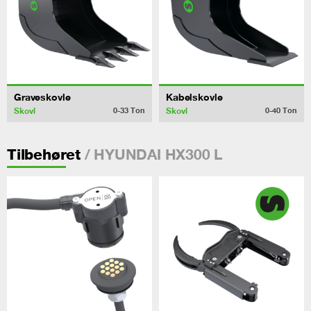
Graveskovle
Kabelskovle
Skovl
Skovl
0-33
Ton
0-40
Ton
/ HYUNDAI HX300 L
Tilbehøret