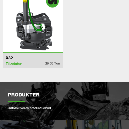
X32
Tiltrotator
25-33
Ton
PRODUKTER
Udforsk vores produktudbud