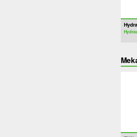
Hydra
Hydrau
Meka