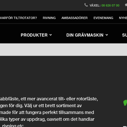
witzerland
Switch to Austria
Switch to Belgium
VÄXEL:
08 626 07 00
United Kingdom
Switch to Poland
Switch to Norway
VARFÖR TILTROTATOR?
RIVNING
AMBASSADÖRER
EVENEMANG
NYH
orea
Switch to Japan
Switch to Italy
Swit
Switch to Denmark
Switch to China
Swit
PRODUKTER
DIN GRÄVMASKIN
S
bfäste, ett mer avancerat tilt- eller rotorfäste,
ngen för dig. Välj ur ett brett sortiment av
rmade för att fungera perfekt tillsammans med
olika typer av uppdrag, oavsett om det handlar
 rivning etc.