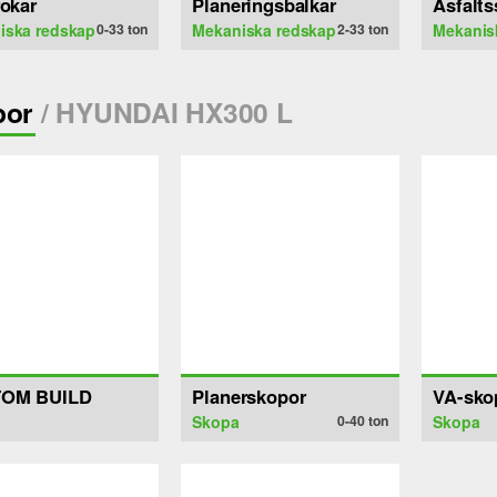
rokar
Planeringsbalkar
Asfalts
iska redskap
0-33
ton
Mekaniska redskap
2-33
ton
Mekanis
por
/ HYUNDAI HX300 L
OM BUILD
Planerskopor
VA-sko
Skopa
0-40
ton
Skopa