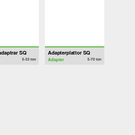
adaptrar SQ
Adapterplattor SQ
5-33
ton
Adapter
5-70
ton