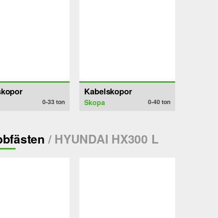
skopor
Kabelskopor
0-33
ton
Skopa
0-40
ton
bfästen
/ HYUNDAI HX300 L