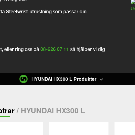
itta Steelwrist-utrustning som passar din
, eller ring oss på
08-626 07 11
så hjälper vi dig
HYUNDAI HX300 L Produkter
trar
/ HYUNDAI HX300 L