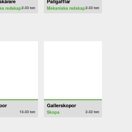
skärare
Pallgafflar
ka redskap
2-33
ton
Mekaniska redskap
2-33
ton
por
Gallerskopor
13-33
ton
Skopa
2-32
ton