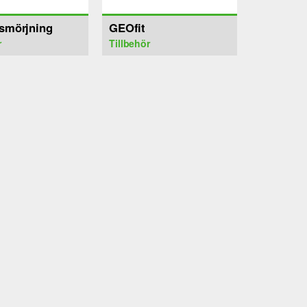
lsmörjning
GEOfit
r
Tillbehör