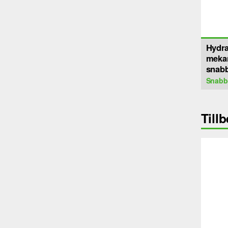
Hydra
meka
snabb
Snabb
Till