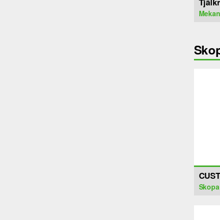
Tjälk
Mekan
Sko
CUST
Skopa