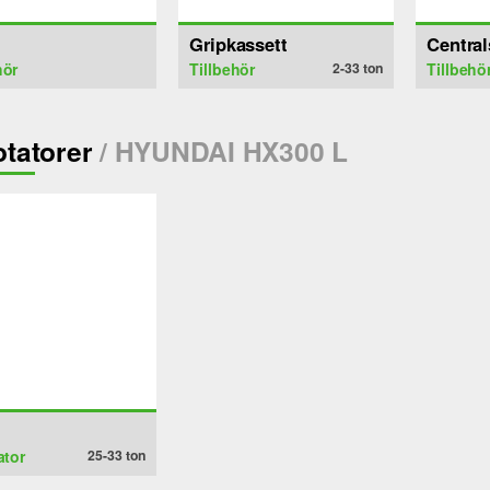
Gripkassett
Centra
hör
Tillbehör
2-33
ton
Tillbehö
otatorer
/ HYUNDAI HX300 L
ator
25-33
ton