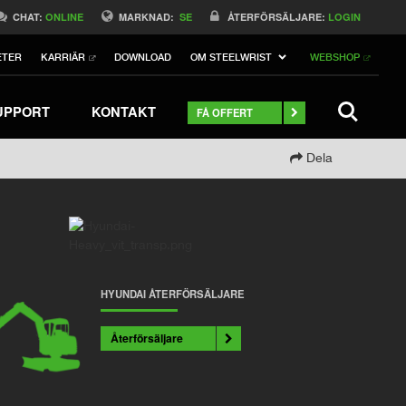
Switch to Belgique
CHAT:
ONLINE
MARKNAD:
SE
ÅTERFÖRSÄLJARE:
LOGIN
Switch to North America
ETER
KARRIÄR
DOWNLOAD
OM STEELWRIST
WEBSHOP
ch to Germany
ch to Australia
Stay
SEARCH
UPPORT
KONTAKT
FÅ OFFERT
Dela
HYUNDAI ÅTERFÖRSÄLJARE
Återförsäljare