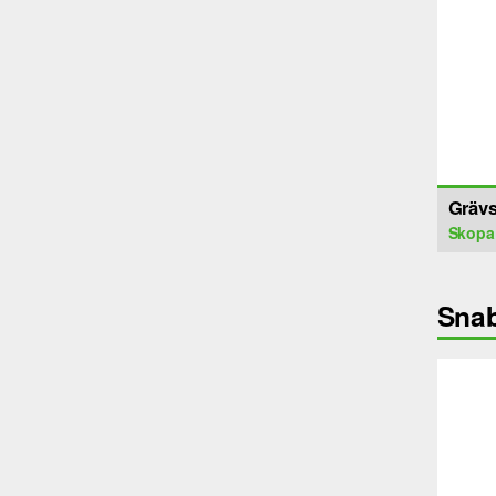
Gräv
Skopa
Snab