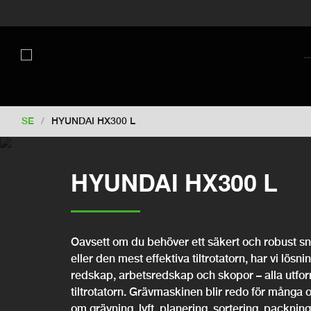
Switch to New Zealand
Switch to S
Switch to International
Switch to 
Switch to Netherlands
Switch to K
Switch to France
Switch to Finland
Change market
SE
/
HYUNDAI HX300 L
HYUNDAI HX300 L
Oavsett om du behöver ett säkert och robust snab
eller den mest effektiva tiltrotatorn, har vi lösni
redskap, arbetsredskap och skopor – alla utfo
tiltrotatorn. Grävmaskinen blir redo för många 
om grävning, lyft, planering, sortering, packning,