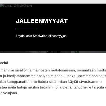
JÄLLEENMYYJÄT
Löydä lähin Steelwrist-jälleenmyyjäsi
teitä
OPEN-S STANDARD
mamme sisällön ja mainosten räätälöimiseen, sosiaalisen medi
n ja kävijämäärämme analysoimiseen. Lisäksi jaamme sosiaali
alan kumppaneillemme tietoja siitä, miten käytät sivustoamme.
Noudatamme täysin automaattisten
näitä tietoja muihin tietoihin, joita olet antanut heille tai joita 
pikakiinnikkeiden avointa teollisuusstandardia
palvelujaan.