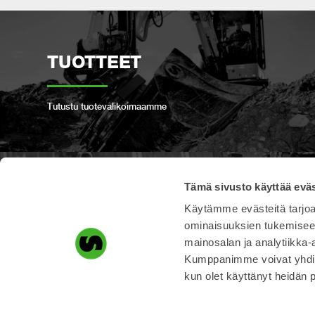
TUOTTEET
Tutustu tuotevalikoimaamme
Tämä sivusto käyttää eväs
TUOTEREKISTERÖINTI
Käytämme evästeitä tarjoa
ominaisuuksien tukemisee
mainosalan ja analytiikka-
Rekisteröi Steelwrist tuotteesi täältä
Kumppanimme voivat yhdistää 
kun olet käyttänyt heidän 