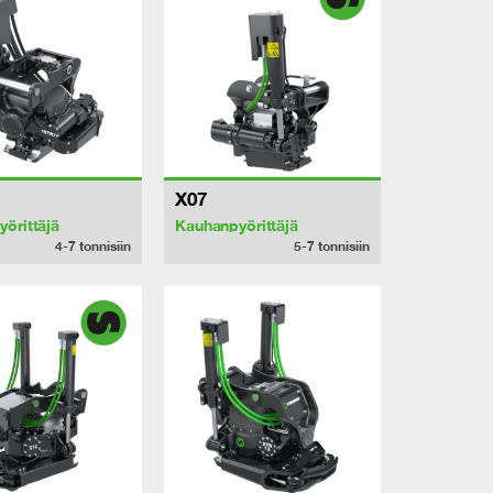
X07
örittäjä
Kauhanpyörittäjä
4-7
tonnisiin
5-7
tonnisiin