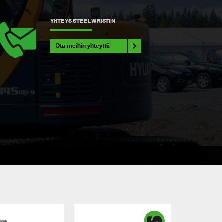
YHTEYS STEELWRISTIIN
Ota meihin yhteyttä