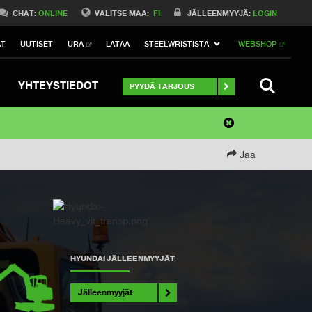
CHAT:
ONLINE
VALITSE MAA:
FI
JÄLLEENMYYJÄ:
LOGIN
AT
UUTISET
URA
LATAA
STEELWRISTISTÄ
WEBSHOP
SEARCH
YHTEYSTIEDOT
PYYDÄ TARJOUS
Jaa
HYUNDAI JÄLLEENMYYJÄT
Jälleenmyyjät