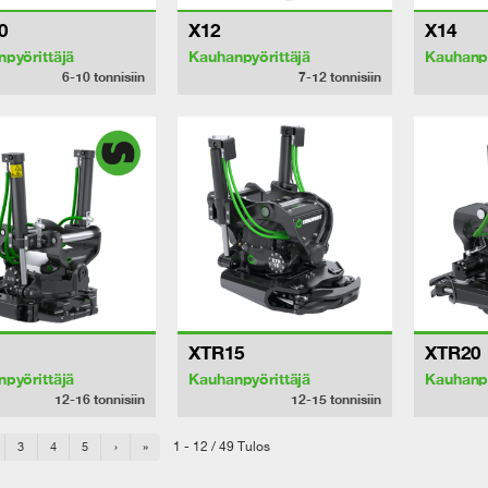
0
X12
X14
pyörittäjä
Kauhanpyörittäjä
Kauhanpy
6-10
tonnisiin
7-12
tonnisiin
XTR15
XTR20
pyörittäjä
Kauhanpyörittäjä
Kauhanpy
12-16
tonnisiin
12-15
tonnisiin
1 - 12 / 49 Tulos
3
4
5
›
»