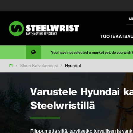
M
TUOTEKATSA
You have not selected a market yet, do you wish
FI
/
Sinun Kaivukoneesi
/
Hyundai
Varustele Hyundai k
Steelwristillä
Riippumatta siitä, tarvitsetko turvallisen ja va