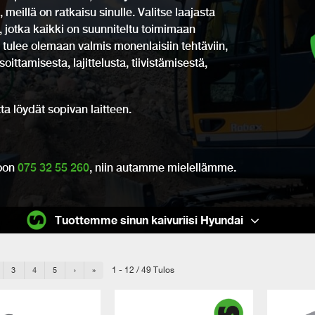
, meillä on ratkaisu sinulle. Valitse laajasta
ja, jotka kaikki on suunniteltu toimimaan
 tulee olemaan valmis monenlaisiin tehtäviin,
ittamisesta, lajittelusta, tiivistämisestä,
ta löydät sopivan laitteen.
roon
075 32 55 260
, niin autamme mielellämme.
Tuottemme sinun kaivuriisi Hyundai
1 - 12 / 49 Tulos
3
4
5
›
»