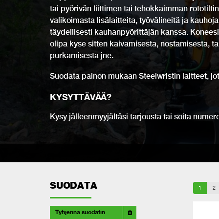
tai pyörivän liittimen tai tehokkaimman rototiltin
valikoimasta lisälaitteita, työvälineitä ja kauho
täydellisesti kauhanpyörittäjän kanssa. Koneesi
olipa kyse sitten kaivamisesta, nostamisesta, taso
purkamisesta jne.
Suodata painon mukaan Steelwristin laitteet, jot
KYSYTTÄVÄÄ
?
Kysy jälleenmyyjältäsi tarjousta tai soita nume
SUODATA
1
2
Tyhjennä suodatin