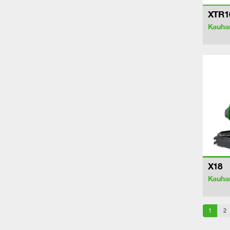
XTR1
Kauhan
X18
Kauhan
1
2