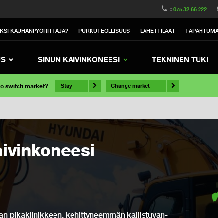
:
075 32 66 222
IKSI KAUHANPYÖRITTÄJÄ?
PURKUTEOLLISUUS
LÄHETTILÄÄT
TAPAHTUM
US
SINUN KAIVINKONEESI
TEKNINEN TUKI
 to switch market?
Stay
Change market
aivinkoneesi
nkan pikakiinikkeen, kehittyneemmän kallistuvan-