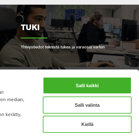
TUKI
Yhteystiedot teknistä tukea ja varaosia varten
Salli kaikki
VARAA
an
TÄYSKUNNOSTUS
sen median,
Salli valinta
on kerätty,
Pidä Steelwristisi hyvässä kunnossa
Kiellä