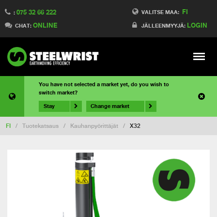
FI
075 32 66 222
VALITSE MAA:
:
ONLINE
LOGIN
CHAT:
JÄLLEENMYYJÄ:
Meny
You have not selected a market yet, do you wish to
switch market?
Stay
Change market
FI
/
Tuotekatsaus
/
Kauhanpyörittäjät
/
X32