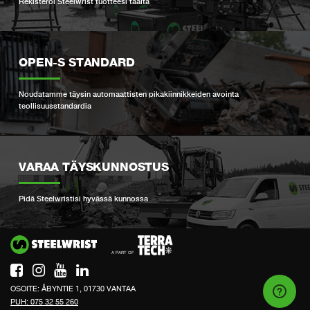
Rekisteröi Steelwrist tuotteesi täältä
OPEN-S STANDARD
Noudatamme täysin automaattisten pikakiinnikkeiden avointa
teollisuusstandardia
VARAA TÄYSKUNNOSTUS
Pidä Steelwristisi hyvässä kunnossa
Si
OSOITE: ÅBYNTIE 1, 01730 VANTAA
PUH: 075 32 55 260