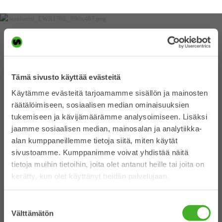
Tämä sivusto käyttää evästeitä
Käytämme evästeitä tarjoamamme sisällön ja mainosten
räätälöimiseen, sosiaalisen median ominaisuuksien
tukemiseen ja kävijämäärämme analysoimiseen. Lisäksi
jaamme sosiaalisen median, mainosalan ja analytiikka-
alan kumppaneillemme tietoja siitä, miten käytät
sivustoamme. Kumppanimme voivat yhdistää näitä
tietoja muihin tietoihin, joita olet antanut heille tai joita on
”Steelwrist potentiaali”
kerätty, kun olet käyttänyt heidän palvelujaan.
Suostumuksen
Välttämätön
valinta