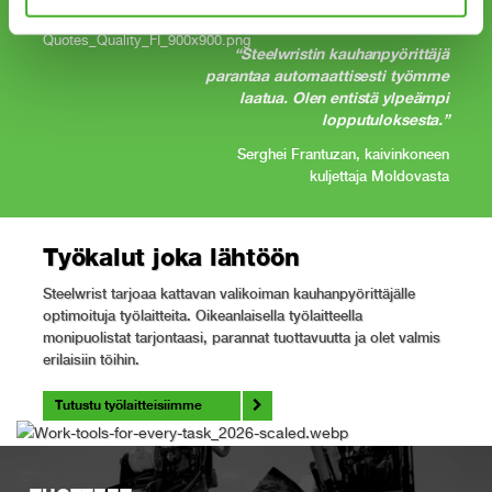
“Steelwristin kauhanpyörittäjä
parantaa automaattisesti työmme
laatua. Olen entistä ylpeämpi
lopputuloksesta.”
Serghei Frantuzan, kaivinkoneen
kuljettaja Moldovasta
Työkalut joka lähtöön
Steelwrist tarjoaa kattavan valikoiman kauhanpyörittäjälle
optimoituja työlaitteita. Oikeanlaisella työlaitteella
monipuolistat tarjontaasi, parannat tuottavuutta ja olet valmis
erilaisiin töihin.
Tutustu työlaitteisiimme