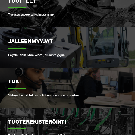
TUOTTEET
Tutustu tuotevalikoimaamme
JÄLLEENMYYJÄT
Löydä lähin Steelwrist-jälleenmyyjäsi
TUKI
Yhteystiedot teknistä tukea ja varaosia varten
TUOTEREKISTERÖINTI