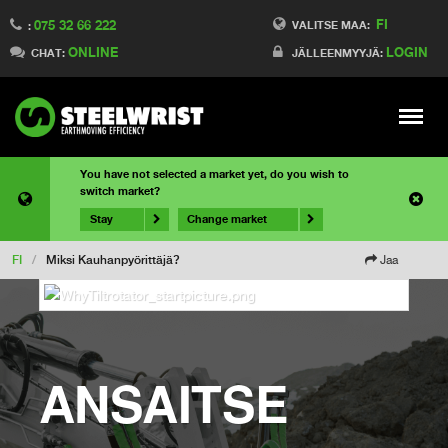
FI
075 32 66 222
VALITSE MAA:
:
ONLINE
LOGIN
CHAT:
JÄLLEENMYYJÄ:
Meny
You have not selected a market yet, do you wish to
switch market?
Stay
Change market
FI
/
Miksi Kauhanpyörittäjä?
Jaa
ANSAITSE