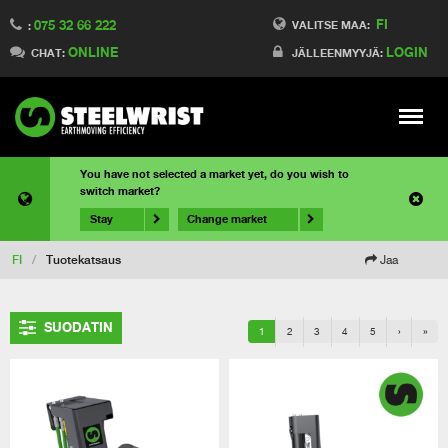
FI
075 32 66 222
VALITSE MAA:
:
ONLINE
LOGIN
CHAT:
JÄLLEENMYYJÄ:
Meny
You have not selected a market yet, do you wish to
switch market?
Stay
Change market
FI
/
Tuotekatsaus
Jaa
SUODATIN
1
2
3
4
5
›
»