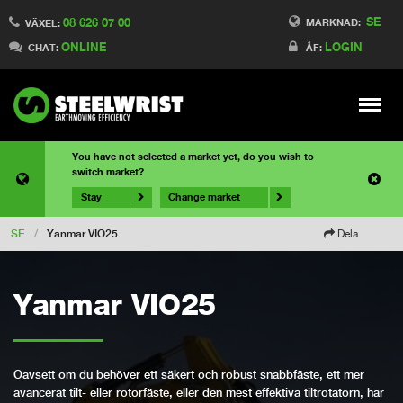
SE
08 626 07 00
MARKNAD:
VÄXEL:
ONLINE
LOGIN
CHAT:
ÅF:
Meny
You have not selected a market yet, do you wish to
switch market?
Stay
Change market
SE
/
Yanmar VIO25
Dela
Yanmar VIO25
Oavsett om du behöver ett säkert och robust snabbfäste, ett mer
avancerat tilt- eller rotorfäste, eller den mest effektiva tiltrotatorn, har