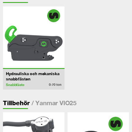
Hydrauliska och mekaniska
snabbfästen
Snabbfäste
0-70
ton
/ Yanmar VIO25
Tillbehör