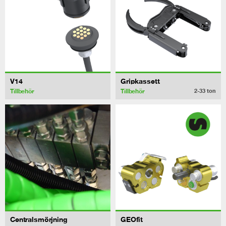
V14
Gripkassett
Tillbehör
Tillbehör
2-33
ton
Centralsmörjning
GEOfit