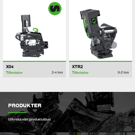
X04
XTR2
Tiltrotator
Tiltrotator
2-4
ton
0-2
ton
PRODUKTER
Utforska vårt produktutbud