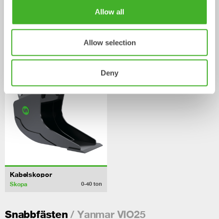
Allow all
Ribbskopor
Grävskopor
Allow selection
Skopa
Skopa
0-20
ton
0-33
ton
Deny
Kabelskopor
Skopa
0-40
ton
/ Yanmar VIO25
Snabbfästen