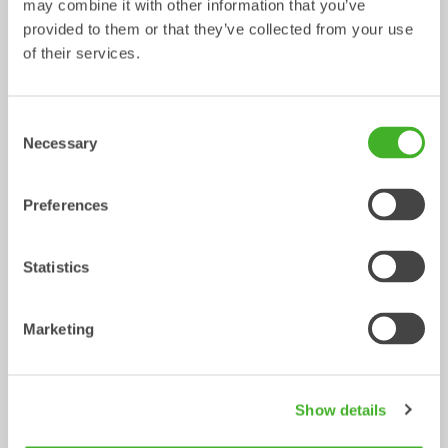
Skopa
Skopa
0-40
ton
may combine it with other information that you’ve
provided to them or that they’ve collected from your use
of their services.
Consent
Necessary
Selection
Preferences
V-profilskopor
Gallerskopor
Statistics
Skopa
Skopa
0-22
ton
2-32
ton
Marketing
Show details