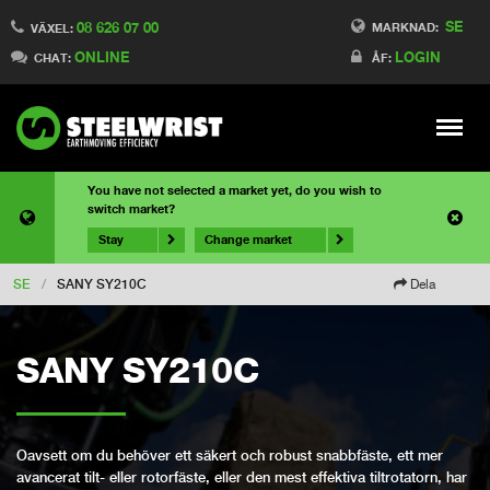
SE
08 626 07 00
MARKNAD:
VÄXEL:
ONLINE
LOGIN
CHAT:
ÅF:
Meny
You have not selected a market yet, do you wish to
switch market?
Stay
Change market
SE
/
SANY SY210C
Dela
SANY SY210C
Oavsett om du behöver ett säkert och robust snabbfäste, ett mer
avancerat tilt- eller rotorfäste, eller den mest effektiva tiltrotatorn, har