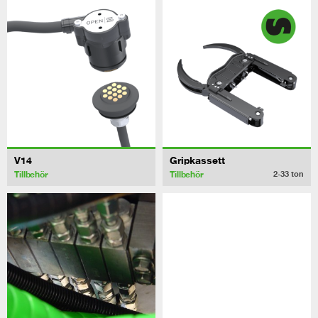
V14
Gripkassett
Tillbehör
Tillbehör
2-33
ton