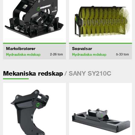
Markvibratorer
Sopvalsar
Hydrauliska redskap
Hydrauliska redskap
2-26
ton
5-33
ton
/ SANY SY210C
Mekaniska redskap