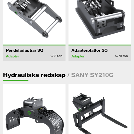
Pendeladaptrar SQ
Adapterplattor SQ
Adapter
Adapter
5-33
ton
5-70
ton
/ SANY SY210C
Hydrauliska redskap