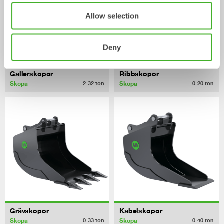
Allow selection
Deny
Gallerskopor
Ribbskopor
Skopa
Skopa
2-32
ton
0-20
ton
Grävskopor
Kabelskopor
Skopa
Skopa
0-33
ton
0-40
ton