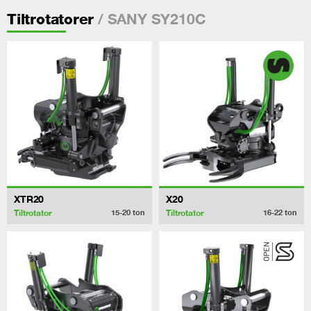
/ SANY SY210C
Tiltrotatorer
XTR20
X20
Tiltrotator
Tiltrotator
15-20
ton
16-22
ton