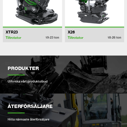
XTR23
X26
Tiltrotator
Tiltrotator
19-23
ton
18-26
ton
PRODUKTER
Utforska vårt produktutbud
ÅTERFÖRSÄLJARE
Hitta närmaste återförsäljare