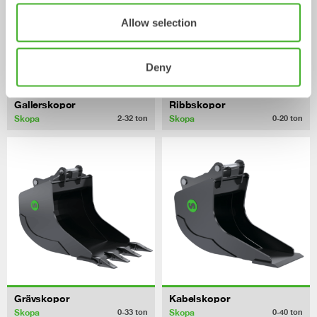
Allow selection
Deny
Gallerskopor
Ribbskopor
Skopa
Skopa
2-32
ton
0-20
ton
Grävskopor
Kabelskopor
Skopa
Skopa
0-33
ton
0-40
ton