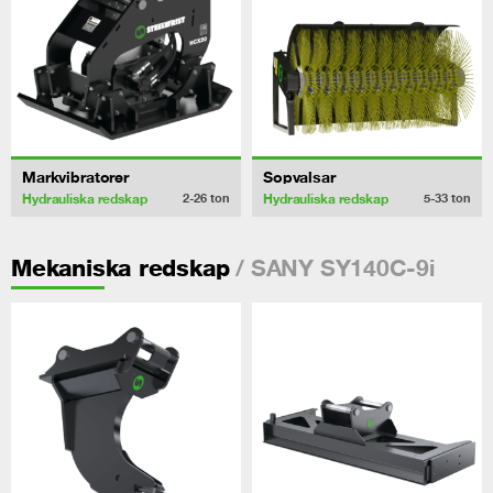
Markvibratorer
Sopvalsar
Hydrauliska redskap
Hydrauliska redskap
2-26
ton
5-33
ton
/ SANY SY140C-9i
Mekaniska redskap