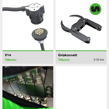
V14
Gripkassett
Tillbehör
Tillbehör
2-33
ton