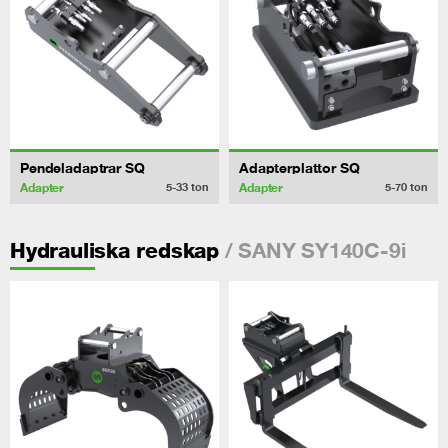
Pendeladaptrar SQ
Adapterplattor SQ
Adapter
Adapter
5-33
ton
5-70
ton
/ SANY SY140C-9i
Hydrauliska redskap