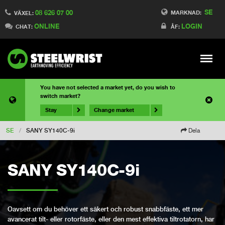
SE
08 626 07 00
MARKNAD:
VÄXEL:
ONLINE
LOGIN
CHAT:
ÅF:
Meny
You have not selected a market yet, do you wish to
switch market?
Stay
Change market
SE
/
SANY SY140C-9i
Dela
SANY SY140C-9i
Oavsett om du behöver ett säkert och robust snabbfäste, ett mer
avancerat tilt- eller rotorfäste, eller den mest effektiva tiltrotatorn, har