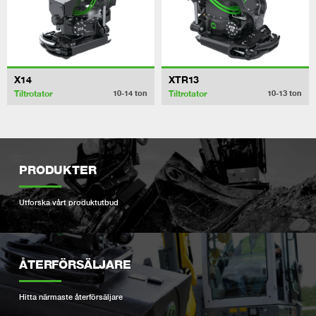
X14
XTR13
Tiltrotator
Tiltrotator
10-14
ton
10-13
ton
PRODUKTER
Utforska vårt produktutbud
ÅTERFÖRSÄLJARE
Hitta närmaste återförsäljare