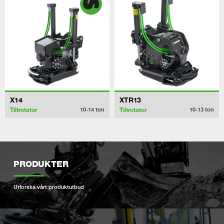
X14
XTR13
Tiltrotator
Tiltrotator
10-14
ton
10-13
ton
PRODUKTER
Utforska vårt produktutbud