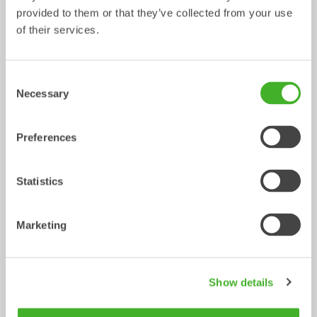
provided to them or that they’ve collected from your use
of their services.
CUSTOM BUILD
Planerskopor
Consent
Skopa
Skopa
0-40
ton
Necessary
Selection
Preferences
Statistics
Marketing
VA-skopor
V-profilskopor
Show details
Skopa
Skopa
13-33
ton
0-22
ton