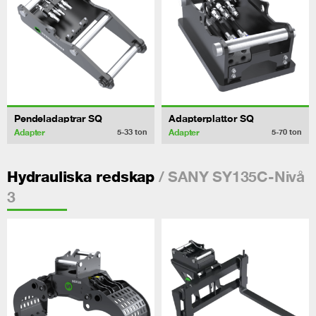
Pendeladaptrar SQ
Adapterplattor SQ
Adapter
Adapter
5-33
ton
5-70
ton
/ SANY SY135C-Nivå
Hydrauliska redskap
3