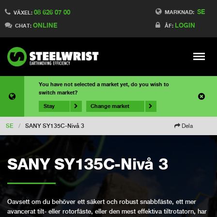
SE
08 626 07 00
MARKNAD:
VÄXEL:
ONLINE
LOGIN
CHAT:
ÅF:
Meny
You have not selected a market yet, do you wish to
switch market?
Stay
Change market
SE
/
SANY SY135C-Nivå 3
Dela
SANY SY135C-Nivå 3
Oavsett om du behöver ett säkert och robust snabbfäste, ett mer
avancerat tilt- eller rotorfäste, eller den mest effektiva tiltrotatorn, har