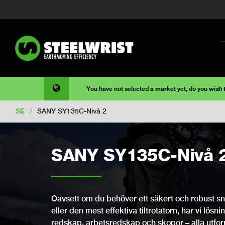
You have not selected a market yet, do you wish
SE
/
SANY SY135C-Nivå 2
SANY SY135C-Nivå 
Oavsett om du behöver ett säkert och robust snab
eller den mest effektiva tiltrotatorn, har vi lösni
redskap, arbetsredskap och skopor – alla utfo