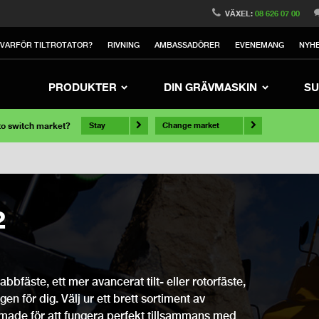
VÄXEL:
08 626 07 00
VARFÖR TILTROTATOR?
RIVNING
AMBASSADÖRER
EVENEMANG
NYH
PRODUKTER
DIN GRÄVMASKIN
SU
 to switch market?
Stay
Change market
2
bfäste, ett mer avancerat tilt- eller rotorfäste,
ngen för dig. Välj ur ett brett sortiment av
rmade för att fungera perfekt tillsammans med