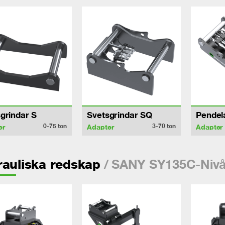
grindar S
Svetsgrindar SQ
Pendel
0-75
ton
3-70
ton
er
Adapter
Adapter
/ SANY SY135C-Nivå
auliska redskap