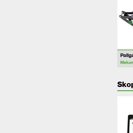
Pallg
Mekan
Sko