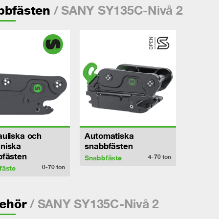
/ SANY SY135C-Nivå 2
bbfästen
uliska och
Automatiska
niska
snabbfästen
bfästen
4-70
ton
Snabbfäste
0-70
ton
fäste
/ SANY SY135C-Nivå 2
behör