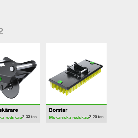
2
sskärare
Borstar
2-33
ton
2-20
ton
ka redskap
Mekaniska redskap