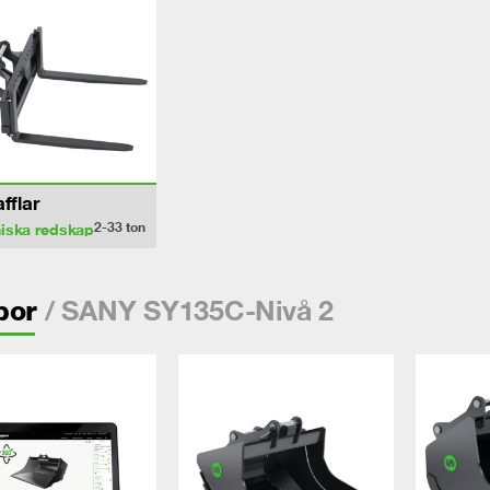
afflar
2-33
ton
iska redskap
/ SANY SY135C-Nivå 2
por