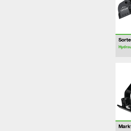
Sorte
Hydrau
Markv