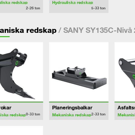
liska redskap
Hydrauliska redskap
2-26
ton
5-33
ton
/ SANY SY135C-Nivå 
aniska redskap
rokar
Planeringsbalkar
Asfalt
0-33
ton
2-33
ton
iska redskap
Mekaniska redskap
Mekanis