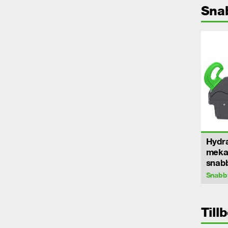
Sna
Hydra
meka
snab
Snabb
Till