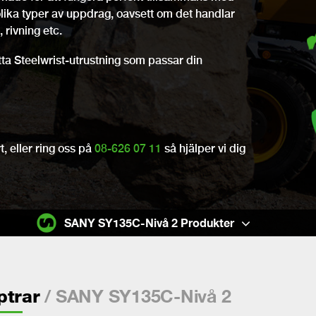
olika typer av uppdrag, oavsett om det handlar
 rivning etc.
itta Steelwrist-utrustning som passar din
, eller ring oss på
08-626 07 11
så hjälper vi dig
SANY SY135C-Nivå 2 Produkter
/ SANY SY135C-Nivå 2
ptrar