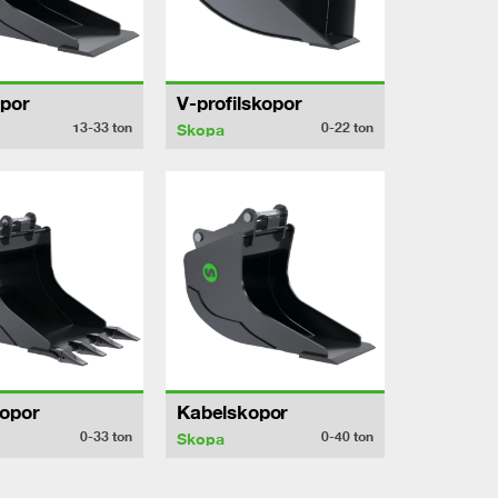
por
V-profilskopor
13-33
ton
0-22
ton
Skopa
opor
Kabelskopor
0-33
ton
0-40
ton
Skopa